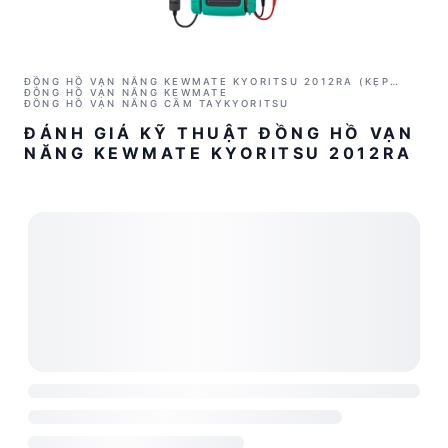
ĐỒNG HỒ VẠN NĂNG KEWMATE KYORITSU 2012RA (KẸP
CẢM BIẾN AC/DC)
ĐỒNG HỒ VẠN NĂNG KEWMATE
ĐỒNG HỒ VẠN NĂNG CẦM TAY
KYORITSU
ĐÁNH GIÁ KỸ THUẬT ĐỒNG HỒ VẠN
NĂNG KEWMATE KYORITSU 2012RA