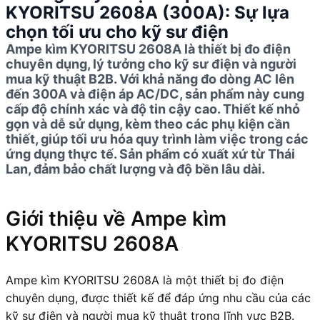
KYORITSU 2608A (300A): Sự lựa
chọn tối ưu cho kỹ sư điện
Ampe kìm KYORITSU 2608A là thiết bị đo điện
chuyên dụng, lý tưởng cho kỹ sư điện và người
mua kỹ thuật B2B. Với khả năng đo dòng AC lên
đến 300A và điện áp AC/DC, sản phẩm này cung
cấp độ chính xác và độ tin cậy cao. Thiết kế nhỏ
gọn và dễ sử dụng, kèm theo các phụ kiện cần
thiết, giúp tối ưu hóa quy trình làm việc trong các
ứng dụng thực tế. Sản phẩm có xuất xứ từ Thái
Lan, đảm bảo chất lượng và độ bền lâu dài.
Giới thiệu về Ampe kìm
KYORITSU 2608A
Ampe kìm KYORITSU 2608A là một thiết bị đo điện
chuyên dụng, được thiết kế để đáp ứng nhu cầu của các
kỹ sư điện và người mua kỹ thuật trong lĩnh vực B2B.