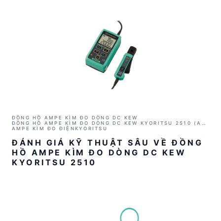
ĐỒNG HỒ AMPE KÌM ĐO DÒNG DC KEW
ĐỒNG HỒ AMPE KÌM ĐO DÒNG DC KEW KYORITSU 2510 (AC
100MA)
AMPE KÌM ĐO ĐIỆN
KYORITSU
ĐÁNH GIÁ KỸ THUẬT SÂU VỀ ĐỒNG
HỒ AMPE KÌM ĐO DÒNG DC KEW
KYORITSU 2510