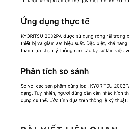
Khối lượng 470g có thể gây mệt mỏi khi sử dụn
Ứng dụng thực tế
KYORITSU 2002PA được sử dụng rộng rãi trong cá
thiết bị và giám sát hiệu suất. Đặc biệt, khả nă
thành lựa chọn lý tưởng cho các kỹ sư làm việc vớ
Phân tích so sánh
So với các sản phẩm cùng loại, KYORITSU 2002PA
dạng. Tuy nhiên, người dùng cần cân nhắc kích th
dụng cụ thể. Ước tính dựa trên thông lệ kỹ thuật;