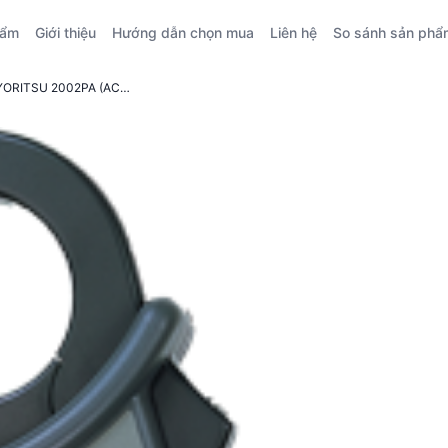
hẩm
Giới thiệu
Hướng dẫn chọn mua
Liên hệ
So sánh sản phẩ
Đánh giá kỹ thuật Ampe kìm số KYORITSU 2002PA (AC 2000A)