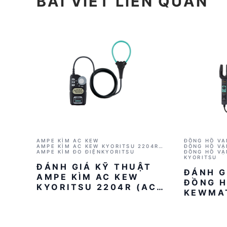
BÀI VIẾT LIÊN QUAN
AMPE KÌM AC KEW
ĐỒNG HỒ VẠ
AMPE KÌM AC KEW KYORITSU 2204R
KYORITSU 2
ĐỒNG HỒ VẠ
(AC 400A)
AMPE KÌM ĐO ĐIỆN
KYORITSU
AC/DC)
ĐỒNG HỒ VẠ
KYORITSU
ĐÁNH GIÁ KỸ THUẬT
ĐÁNH G
AMPE KÌM AC KEW
ĐỒNG H
KYORITSU 2204R (AC
KEWMA
400A)
2012RA