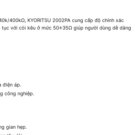
k/40k/400kΩ, KYORITSU 2002PA cung cấp độ chính xác
ên tục với còi kêu ở mức 50±35Ω giúp người dùng dễ dàng
 điện áp.
ng công nghiệp.
ng gian hẹp.