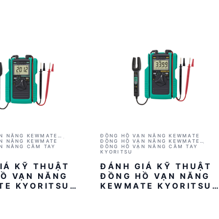
N NĂNG KEWMATE
ĐỒNG HỒ VẠN NĂNG KEWMATE
012RA (KẸP CẢM BIẾN
N NĂNG KEWMATE
ĐỒNG HỒ VẠN NĂNG KEWMATE
N NĂNG CẦM TAY
KYORITSU 2001A (KÈM CẢM BIẾN K
ĐỒNG HỒ VẠN NĂNG CẦM TAY
AC/DC)
KYORITSU
IÁ KỸ THUẬT
ĐÁNH GIÁ KỸ THUẬT
Ồ VẠN NĂNG
ĐỒNG HỒ VẠN NĂNG
TE KYORITSU
KEWMATE KYORITSU
2001A