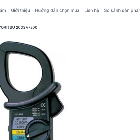
hẩm
Giới thiệu
Hướng dẫn chọn mua
Liên hệ
So sánh sản phẩ
Đánh giá kỹ thuật Ampe kìm số KYORITSU 2003A (2000A)