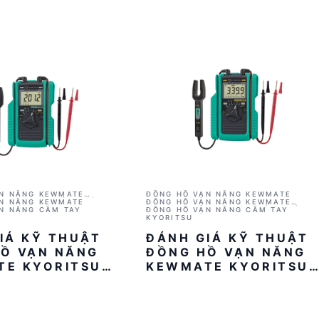
N NĂNG KEWMATE
ĐỒNG HỒ VẠN NĂNG KEWMATE
012RA (KẸP CẢM BIẾN
N NĂNG KEWMATE
ĐỒNG HỒ VẠN NĂNG KEWMATE
N NĂNG CẦM TAY
KYORITSU 2001A (KÈM CẢM BIẾN K
ĐỒNG HỒ VẠN NĂNG CẦM TAY
AC/DC)
KYORITSU
IÁ KỸ THUẬT
ĐÁNH GIÁ KỸ THUẬT
Ồ VẠN NĂNG
ĐỒNG HỒ VẠN NĂNG
TE KYORITSU
KEWMATE KYORITSU
2001A