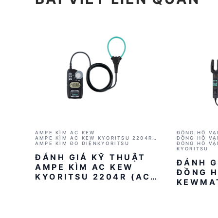
AMPE KÌM AC KEW
ĐỒNG HỒ VẠ
AMPE KÌM AC KEW KYORITSU 2204R
KYORITSU 2
ĐỒNG HỒ VẠ
(AC 400A)
AMPE KÌM ĐO ĐIỆN
KYORITSU
AC/DC)
ĐỒNG HỒ VẠ
KYORITSU
ĐÁNH GIÁ KỸ THUẬT
ĐÁNH G
AMPE KÌM AC KEW
ĐỒNG H
KYORITSU 2204R (AC
KEWMA
400A)
2012RA