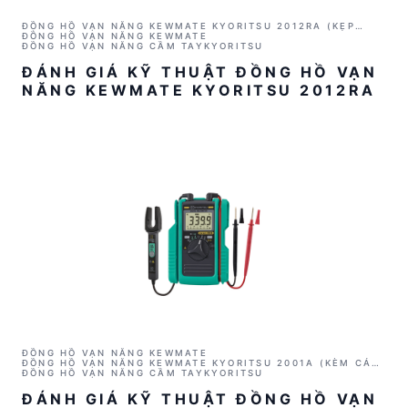
ĐỒNG HỒ VẠN NĂNG KEWMATE KYORITSU 2012RA (KẸP
CẢM BIẾN AC/DC)
ĐỒNG HỒ VẠN NĂNG KEWMATE
ĐỒNG HỒ VẠN NĂNG CẦM TAY
KYORITSU
ĐÁNH GIÁ KỸ THUẬT ĐỒNG HỒ VẠN
NĂNG KEWMATE KYORITSU 2012RA
ĐỒNG HỒ VẠN NĂNG KEWMATE
ĐỒNG HỒ VẠN NĂNG KEWMATE KYORITSU 2001A (KÈM CẢM
BIẾN KẸP AC/DC)
ĐỒNG HỒ VẠN NĂNG CẦM TAY
KYORITSU
ĐÁNH GIÁ KỸ THUẬT ĐỒNG HỒ VẠN