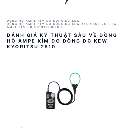
ĐỒNG HỒ AMPE KÌM ĐO DÒNG DC KEW
ĐỒNG HỒ AMPE KÌM ĐO DÒNG DC KEW KYORITSU 2510 (AC
100MA)
AMPE KÌM ĐO ĐIỆN
KYORITSU
ĐÁNH GIÁ KỸ THUẬT SÂU VỀ ĐỒNG
HỒ AMPE KÌM ĐO DÒNG DC KEW
KYORITSU 2510