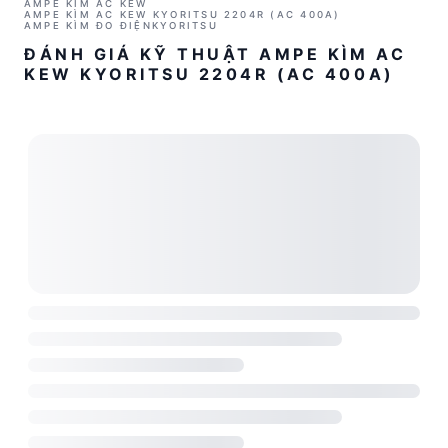
AMPE KÌM AC KEW
AMPE KÌM AC KEW KYORITSU 2204R (AC 400A)
AMPE KÌM ĐO ĐIỆN
KYORITSU
ĐÁNH GIÁ KỸ THUẬT AMPE KÌM AC
KEW KYORITSU 2204R (AC 400A)