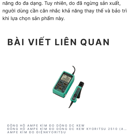
năng đo đa dạng. Tuy nhiên, do đã ngừng sản xuất,
người dùng cần cân nhắc khả năng thay thế và bảo trì
khi lựa chọn sản phẩm này.
BÀI VIẾT LIÊN QUAN
ĐỒNG HỒ AMPE KÌM ĐO DÒNG DC KEW
ĐỒNG HỒ AMPE KÌM ĐO DÒNG DC KEW KYORITSU 2510 (AC
100MA)
AMPE KÌM ĐO ĐIỆN
KYORITSU