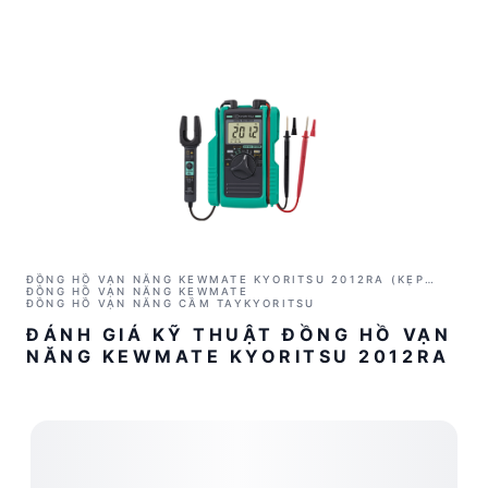
ĐỒNG HỒ VẠN NĂNG KEWMATE KYORITSU 2012RA (KẸP
CẢM BIẾN AC/DC)
ĐỒNG HỒ VẠN NĂNG KEWMATE
ĐỒNG HỒ VẠN NĂNG CẦM TAY
KYORITSU
ĐÁNH GIÁ KỸ THUẬT ĐỒNG HỒ VẠN
NĂNG KEWMATE KYORITSU 2012RA