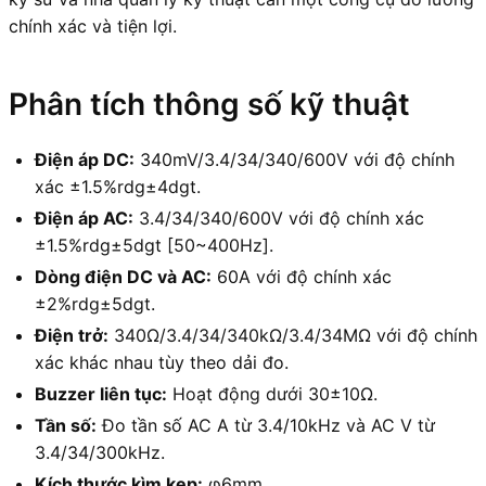
chính xác và tiện lợi.
Phân tích thông số kỹ thuật
Điện áp DC:
340mV/3.4/34/340/600V với độ chính
xác ±1.5%rdg±4dgt.
Điện áp AC:
3.4/34/340/600V với độ chính xác
±1.5%rdg±5dgt [50~400Hz].
Dòng điện DC và AC:
60A với độ chính xác
±2%rdg±5dgt.
Điện trở:
340Ω/3.4/34/340kΩ/3.4/34MΩ với độ chính
xác khác nhau tùy theo dải đo.
Buzzer liên tục:
Hoạt động dưới 30±10Ω.
Tần số:
Đo tần số AC A từ 3.4/10kHz và AC V từ
3.4/34/300kHz.
Kích thước kìm kẹp:
φ6mm.