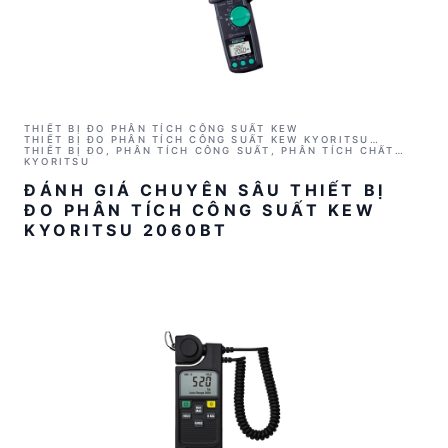
THIẾT BỊ ĐO PHÂN TÍCH CÔNG SUẤT KEW
THIẾT BỊ ĐO PHÂN TÍCH CÔNG SUẤT KEW KYORITSU
2060BT (1000VAC, 1000AAC, 1000KW, BLUETOOTH)
THIẾT BỊ ĐO, PHÂN TÍCH CÔNG SUẤT, PHÂN TÍCH CHẤT
LƯỢNG ĐIỆN NĂNG
KYORITSU
ĐÁNH GIÁ CHUYÊN SÂU THIẾT BỊ
ĐO PHÂN TÍCH CÔNG SUẤT KEW
KYORITSU 2060BT