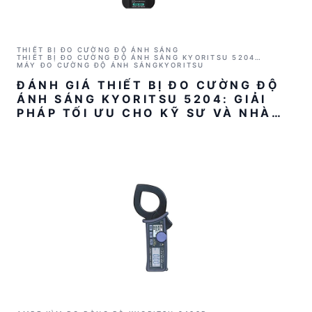
THIẾT BỊ ĐO CƯỜNG ĐỘ ÁNH SÁNG
THIẾT BỊ ĐO CƯỜNG ĐỘ ÁNH SÁNG KYORITSU 5204
(0~199900 LX)
MÁY ĐO CƯỜNG ĐỘ ÁNH SÁNG
KYORITSU
ĐÁNH GIÁ THIẾT BỊ ĐO CƯỜNG ĐỘ
ÁNH SÁNG KYORITSU 5204: GIẢI
PHÁP TỐI ƯU CHO KỸ SƯ VÀ NHÀ
QUẢN LÝ KỸ THUẬT