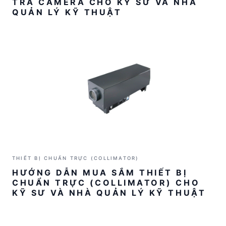
TRA CAMERA CHO KỸ SƯ VÀ NHÀ
QUẢN LÝ KỸ THUẬT
THIẾT BỊ CHUẨN TRỰC (COLLIMATOR)
HƯỚNG DẪN MUA SẮM THIẾT BỊ
CHUẨN TRỰC (COLLIMATOR) CHO
KỸ SƯ VÀ NHÀ QUẢN LÝ KỸ THUẬT