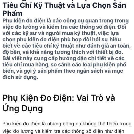
Tiêu Chí Kỹ Thuật và Lựa Chọn Sản
Phẩm
Phụ kiện đo điện là các công cụ quan trọng trong
việc đo lường và kiểm tra các thông số điện. Đối
với các kỹ sư và người mua kỹ thuật, việc lựa
chọn phụ kiện đo điện phù hợp đòi hỏi sự hiểu
biết về các tiêu chí kỹ thuật như đánh giá an toàn,
độ bền, và khả năng tương thích với thiết bị đo.
Bài viết này cung cấp hướng dẫn chi tiết về các
tiêu chí mua hàng, so sánh các loại phụ kiện phổ
biến, và gợi ý sản phẩm theo ngân sách và mục
đích sử dụng.
Phụ Kiện Đo Điện: Vai Trò và
Ứng Dụng
Phụ kiện đo điện là những công cụ không thể thiếu trong
việc đo lường và kiểm tra các thông số điện như điện