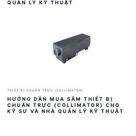
QUẢN LÝ KỸ THUẬT
THIẾT BỊ CHUẨN TRỰC (COLLIMATOR)
HƯỚNG DẪN MUA SẮM THIẾT BỊ
CHUẨN TRỰC (COLLIMATOR) CHO
KỸ SƯ VÀ NHÀ QUẢN LÝ KỸ THUẬT