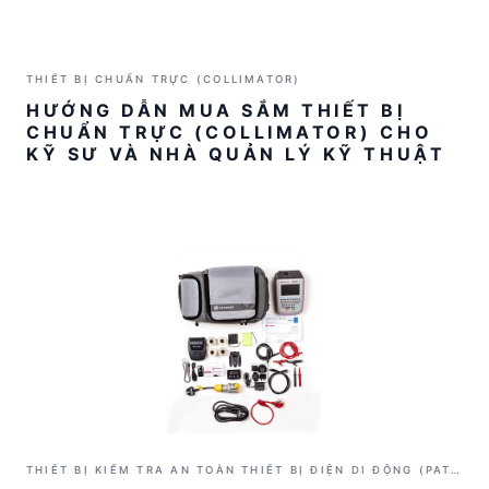
THIẾT BỊ CHUẨN TRỰC (COLLIMATOR)
HƯỚNG DẪN MUA SẮM THIẾT BỊ
CHUẨN TRỰC (COLLIMATOR) CHO
KỸ SƯ VÀ NHÀ QUẢN LÝ KỸ THUẬT
THIẾT BỊ KIỂM TRA AN TOÀN THIẾT BỊ ĐIỆN DI ĐỘNG (PAT
TESTER)