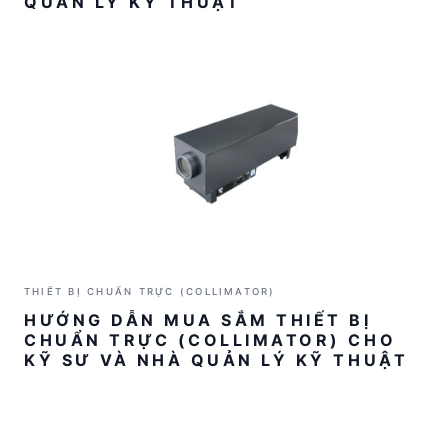
QUẢN LÝ KỸ THUẬT
THIẾT BỊ CHUẨN TRỰC (COLLIMATOR)
HƯỚNG DẪN MUA SẮM THIẾT BỊ
CHUẨN TRỰC (COLLIMATOR) CHO
KỸ SƯ VÀ NHÀ QUẢN LÝ KỸ THUẬT