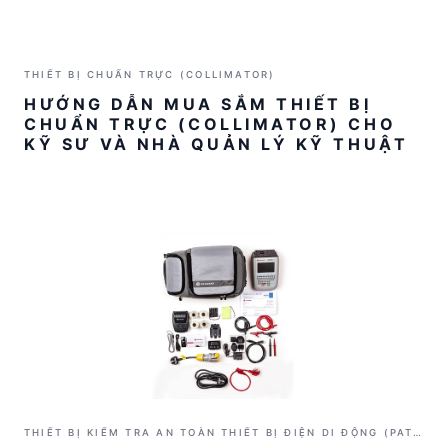
THIẾT BỊ CHUẨN TRỰC (COLLIMATOR)
HƯỚNG DẪN MUA SẮM THIẾT BỊ
CHUẨN TRỰC (COLLIMATOR) CHO
KỸ SƯ VÀ NHÀ QUẢN LÝ KỸ THUẬT
THIẾT BỊ KIỂM TRA AN TOÀN THIẾT BỊ ĐIỆN DI ĐỘNG (PAT
TESTER)