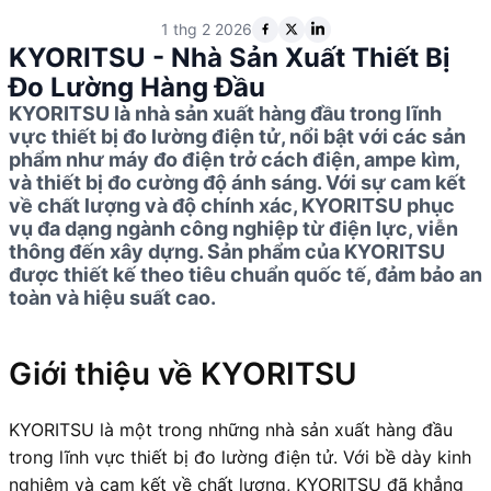
1 thg 2 2026
KYORITSU - Nhà Sản Xuất Thiết Bị
Đo Lường Hàng Đầu
KYORITSU là nhà sản xuất hàng đầu trong lĩnh
vực thiết bị đo lường điện tử, nổi bật với các sản
phẩm như máy đo điện trở cách điện, ampe kìm,
và thiết bị đo cường độ ánh sáng. Với sự cam kết
về chất lượng và độ chính xác, KYORITSU phục
vụ đa dạng ngành công nghiệp từ điện lực, viễn
thông đến xây dựng. Sản phẩm của KYORITSU
được thiết kế theo tiêu chuẩn quốc tế, đảm bảo an
toàn và hiệu suất cao.
Giới thiệu về KYORITSU
KYORITSU là một trong những nhà sản xuất hàng đầu
trong lĩnh vực thiết bị đo lường điện tử. Với bề dày kinh
nghiệm và cam kết về chất lượng, KYORITSU đã khẳng