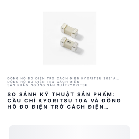
ĐỒNG HỒ ĐO ĐIỆN TRỞ CÁCH ĐIỆN KYORITSU 3021A
(1000V/2GΩ)
ĐỒNG HỒ ĐO ĐIỆN TRỞ CÁCH ĐIỆN
SẢN PHẨM NGỪNG SẢN XUẤT
KYORITSU
SO SÁNH KỸ THUẬT SẢN PHẨM:
CẦU CHÌ KYORITSU 10A VÀ ĐỒNG
HỒ ĐO ĐIỆN TRỞ CÁCH ĐIỆN
KYORITSU 3021A