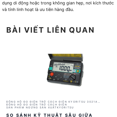
dụng di động hoặc trong không gian hẹp, nơi kích thước
và tính linh hoạt là ưu tiên hàng đầu.
BÀI VIẾT LIÊN QUAN
ĐỒNG HỒ ĐO ĐIỆN TRỞ CÁCH ĐIỆN KYORITSU 3021A
(1000V/2GΩ)
ĐỒNG HỒ ĐO ĐIỆN TRỞ CÁCH ĐIỆN
SẢN PHẨM NGỪNG SẢN XUẤT
KYORITSU
SO SÁNH KỸ THUẬT SÂU GIỮA