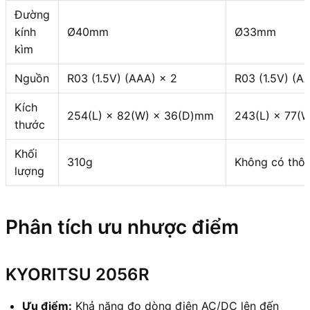
Đường
kính
Ø40mm
Ø33mm
kìm
Nguồn
R03 (1.5V) (AAA) × 2
R03 (1.5V) (A
Kích
254(L) × 82(W) × 36(D)mm
243(L) × 77(
thước
Khối
310g
Không có thôn
lượng
Phân tích ưu nhược điểm
KYORITSU 2056R
Ưu điểm:
Khả năng đo dòng điện AC/DC lên đến