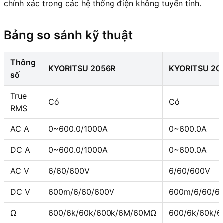
chính xác trong các hệ thống điện không tuyến tính.
Bảng so sánh kỹ thuật
Thông
KYORITSU 2056R
KYORITSU 20
số
True
Có
Có
RMS
AC A
0~600.0/1000A
0~600.0A
DC A
0~600.0/1000A
0~600.0A
AC V
6/60/600V
6/60/600V
DC V
600m/6/60/600V
600m/6/60/6
Ω
600/6k/60k/600k/6M/60MΩ
600/6k/60k/