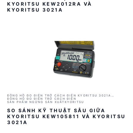
KYORITSU KEW2012RA VÀ
KYORITSU 3021A
ĐỒNG HỒ ĐO ĐIỆN TRỞ CÁCH ĐIỆN KYORITSU 3021A
(1000V/2GΩ)
ĐỒNG HỒ ĐO ĐIỆN TRỞ CÁCH ĐIỆN
SẢN PHẨM NGỪNG SẢN XUẤT
KYORITSU
SO SÁNH KỸ THUẬT SÂU GIỮA
KYORITSU KEW105811 VÀ KYORITSU
3021A