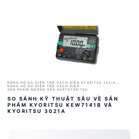
ĐỒNG HỒ ĐO ĐIỆN TRỞ CÁCH ĐIỆN KYORITSU 3021A
(1000V/2GΩ)
ĐỒNG HỒ ĐO ĐIỆN TRỞ CÁCH ĐIỆN
SẢN PHẨM NGỪNG SẢN XUẤT
KYORITSU
SO SÁNH KỸ THUẬT SÂU VỀ SẢN
PHẨM KYORITSU KEW7141B VÀ
KYORITSU 3021A