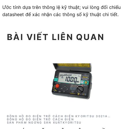
Ước tính dựa trên thông lệ kỹ thuật; vui lòng đối chiếu
datasheet để xác nhận các thông số kỹ thuật chi tiết.
BÀI VIẾT LIÊN QUAN
ĐỒNG HỒ ĐO ĐIỆN TRỞ CÁCH ĐIỆN KYORITSU 3021A
(1000V/2GΩ)
ĐỒNG HỒ ĐO ĐIỆN TRỞ CÁCH ĐIỆN
SẢN PHẨM NGỪNG SẢN XUẤT
KYORITSU