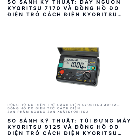
SO SÁNH KỸ THUẬT: DÂY NGUỒN
KYORITSU 7170 VÀ ĐỒNG HỒ ĐO
ĐIỆN TRỞ CÁCH ĐIỆN KYORITSU
3021A
ĐỒNG HỒ ĐO ĐIỆN TRỞ CÁCH ĐIỆN KYORITSU 3021A
(1000V/2GΩ)
ĐỒNG HỒ ĐO ĐIỆN TRỞ CÁCH ĐIỆN
SẢN PHẨM NGỪNG SẢN XUẤT
KYORITSU
SO SÁNH KỸ THUẬT: TÚI ĐỰNG MÁY
KYORITSU 9125 VÀ ĐỒNG HỒ ĐO
ĐIỆN TRỞ CÁCH ĐIỆN KYORITSU
3021A