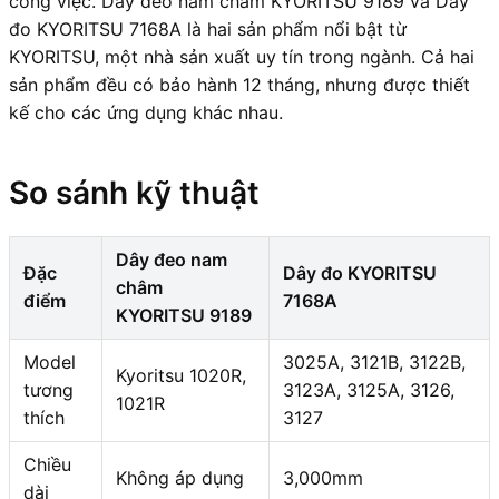
công việc. Dây đeo nam châm KYORITSU 9189 và Dây
đo KYORITSU 7168A là hai sản phẩm nổi bật từ
KYORITSU, một nhà sản xuất uy tín trong ngành. Cả hai
sản phẩm đều có bảo hành 12 tháng, nhưng được thiết
kế cho các ứng dụng khác nhau.
So sánh kỹ thuật
Dây đeo nam
Đặc
Dây đo KYORITSU
châm
điểm
7168A
KYORITSU 9189
Model
3025A, 3121B, 3122B,
Kyoritsu 1020R,
tương
3123A, 3125A, 3126,
1021R
thích
3127
Chiều
Không áp dụng
3,000mm
dài