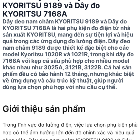
KYORITSU 9189 và Dây đo
KYORITSU 7168A
Dây đeo nam châm KYORITSU 9189 và Dây đo
KYORITSU 7168A là hai phụ kiện đo điện từ nhà
sản xuất KYORITSU, mang đến sự tiện lợi và hiệu
quả trong các ứng dụng đo lường điện. Dây đeo
nam châm 9189 được thiết kế đặc biệt cho các
model Kyoritsu 1020R và 1021R, trong khi dây đo
7168A với kẹp cá sấu phù hợp cho nhiều model
khác nhau như 3025A, 3121B, 3122B. Cả hai sản
phẩm đều có bảo hành 12 tháng, nhưng khác biệt
về ứng dụng và cấu trúc kỹ thuật, giúp người
dùng lựa chọn phù hợp với nhu cầu cụ thể.
Giới thiệu sản phẩm
Trong lĩnh vực đo lường điện, việc lựa chọn phụ kiện phù
hợp có thể ảnh hưởng lớn đến độ chính xác và hiệu quả