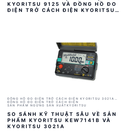
KYORITSU 9125 VÀ ĐỒNG HỒ ĐO
ĐIỆN TRỞ CÁCH ĐIỆN KYORITSU
3021A
ĐỒNG HỒ ĐO ĐIỆN TRỞ CÁCH ĐIỆN KYORITSU 3021A
(1000V/2GΩ)
ĐỒNG HỒ ĐO ĐIỆN TRỞ CÁCH ĐIỆN
SẢN PHẨM NGỪNG SẢN XUẤT
KYORITSU
SO SÁNH KỸ THUẬT SÂU VỀ SẢN
PHẨM KYORITSU KEW7141B VÀ
KYORITSU 3021A