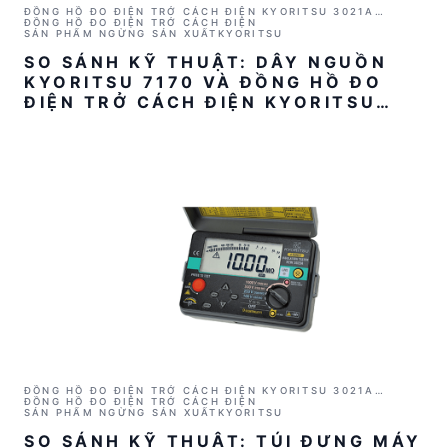
ĐỒNG HỒ ĐO ĐIỆN TRỞ CÁCH ĐIỆN KYORITSU 3021A
(1000V/2GΩ)
ĐỒNG HỒ ĐO ĐIỆN TRỞ CÁCH ĐIỆN
SẢN PHẨM NGỪNG SẢN XUẤT
KYORITSU
SO SÁNH KỸ THUẬT: DÂY NGUỒN
KYORITSU 7170 VÀ ĐỒNG HỒ ĐO
ĐIỆN TRỞ CÁCH ĐIỆN KYORITSU
3021A
ĐỒNG HỒ ĐO ĐIỆN TRỞ CÁCH ĐIỆN KYORITSU 3021A
(1000V/2GΩ)
ĐỒNG HỒ ĐO ĐIỆN TRỞ CÁCH ĐIỆN
SẢN PHẨM NGỪNG SẢN XUẤT
KYORITSU
SO SÁNH KỸ THUẬT: TÚI ĐỰNG MÁY