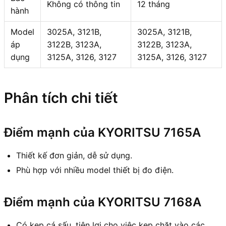
Không có thông tin
12 tháng
hành
Model
3025A, 3121B,
3025A, 3121B,
áp
3122B, 3123A,
3122B, 3123A,
dụng
3125A, 3126, 3127
3125A, 3126, 3127
Phân tích chi tiết
Điểm mạnh của KYORITSU 7165A
Thiết kế đơn giản, dễ sử dụng.
Phù hợp với nhiều model thiết bị đo điện.
Điểm mạnh của KYORITSU 7168A
Có kẹp cá sấu, tiện lợi cho việc kẹp chặt vào các