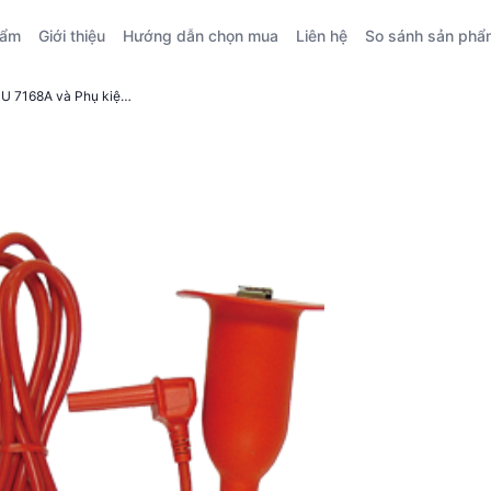
hẩm
Giới thiệu
Hướng dẫn chọn mua
Liên hệ
So sánh sản phẩ
So sánh kỹ thuật: Dây đo KYORITSU 7168A và Phụ kiện truyền thông KYORITSU 8241