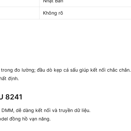
Nhật Bản
Không rõ
rong đo lường; đầu dò kẹp cá sấu giúp kết nối chắc chắn.
ất định.
U 8241
MM, dễ dàng kết nối và truyền dữ liệu.
del đồng hồ vạn năng.