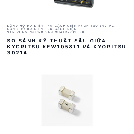
ĐỒNG HỒ ĐO ĐIỆN TRỞ CÁCH ĐIỆN KYORITSU 3021A
(1000V/2GΩ)
ĐỒNG HỒ ĐO ĐIỆN TRỞ CÁCH ĐIỆN
SẢN PHẨM NGỪNG SẢN XUẤT
KYORITSU
SO SÁNH KỸ THUẬT SÂU GIỮA
KYORITSU KEW105811 VÀ KYORITSU
3021A