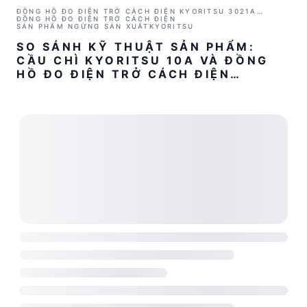
ĐỒNG HỒ ĐO ĐIỆN TRỞ CÁCH ĐIỆN KYORITSU 3021A
(1000V/2GΩ)
ĐỒNG HỒ ĐO ĐIỆN TRỞ CÁCH ĐIỆN
SẢN PHẨM NGỪNG SẢN XUẤT
KYORITSU
SO SÁNH KỸ THUẬT SẢN PHẨM:
CẦU CHÌ KYORITSU 10A VÀ ĐỒNG
HỒ ĐO ĐIỆN TRỞ CÁCH ĐIỆN
KYORITSU 3021A