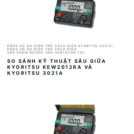
ĐỒNG HỒ ĐO ĐIỆN TRỞ CÁCH ĐIỆN KYORITSU 3021A
(1000V/2GΩ)
ĐỒNG HỒ ĐO ĐIỆN TRỞ CÁCH ĐIỆN
SẢN PHẨM NGỪNG SẢN XUẤT
KYORITSU
SO SÁNH KỸ THUẬT SÂU GIỮA
KYORITSU KEW2012RA VÀ
KYORITSU 3021A