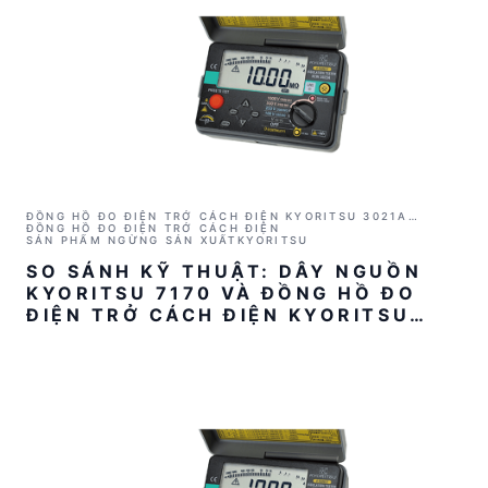
ĐỒNG HỒ ĐO ĐIỆN TRỞ CÁCH ĐIỆN KYORITSU 3021A
(1000V/2GΩ)
ĐỒNG HỒ ĐO ĐIỆN TRỞ CÁCH ĐIỆN
SẢN PHẨM NGỪNG SẢN XUẤT
KYORITSU
SO SÁNH KỸ THUẬT: DÂY NGUỒN
KYORITSU 7170 VÀ ĐỒNG HỒ ĐO
ĐIỆN TRỞ CÁCH ĐIỆN KYORITSU
3021A