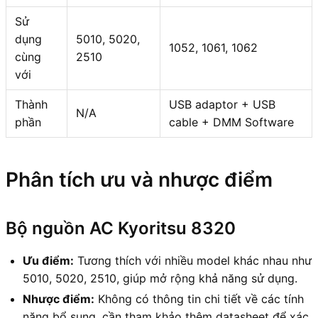
Sử
dụng
5010, 5020,
1052, 1061, 1062
cùng
2510
với
Thành
USB adaptor + USB
N/A
phần
cable + DMM Software
Phân tích ưu và nhược điểm
Bộ nguồn AC Kyoritsu 8320
Ưu điểm:
Tương thích với nhiều model khác nhau như
5010, 5020, 2510, giúp mở rộng khả năng sử dụng.
Nhược điểm:
Không có thông tin chi tiết về các tính
năng bổ sung, cần tham khảo thêm datasheet để xác