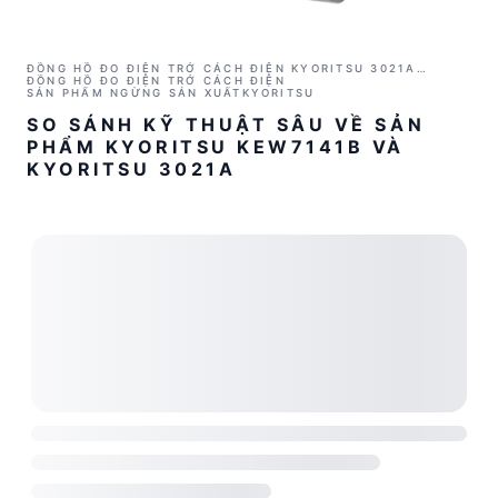
ĐỒNG HỒ ĐO ĐIỆN TRỞ CÁCH ĐIỆN KYORITSU 3021A
(1000V/2GΩ)
ĐỒNG HỒ ĐO ĐIỆN TRỞ CÁCH ĐIỆN
SẢN PHẨM NGỪNG SẢN XUẤT
KYORITSU
SO SÁNH KỸ THUẬT SÂU VỀ SẢN
PHẨM KYORITSU KEW7141B VÀ
KYORITSU 3021A