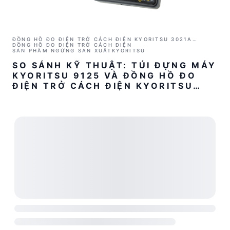
ĐỒNG HỒ ĐO ĐIỆN TRỞ CÁCH ĐIỆN KYORITSU 3021A
(1000V/2GΩ)
ĐỒNG HỒ ĐO ĐIỆN TRỞ CÁCH ĐIỆN
SẢN PHẨM NGỪNG SẢN XUẤT
KYORITSU
SO SÁNH KỸ THUẬT: TÚI ĐỰNG MÁY
KYORITSU 9125 VÀ ĐỒNG HỒ ĐO
ĐIỆN TRỞ CÁCH ĐIỆN KYORITSU
3021A