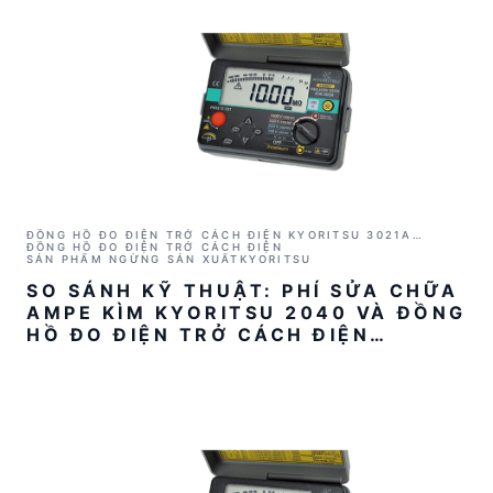
ĐỒNG HỒ ĐO ĐIỆN TRỞ CÁCH ĐIỆN KYORITSU 3021A
(1000V/2GΩ)
ĐỒNG HỒ ĐO ĐIỆN TRỞ CÁCH ĐIỆN
SẢN PHẨM NGỪNG SẢN XUẤT
KYORITSU
SO SÁNH KỸ THUẬT: PHÍ SỬA CHỮA
AMPE KÌM KYORITSU 2040 VÀ ĐỒNG
HỒ ĐO ĐIỆN TRỞ CÁCH ĐIỆN
KYORITSU 3021A