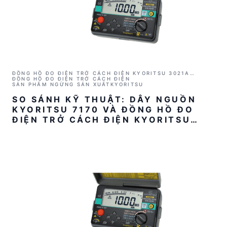
ĐỒNG HỒ ĐO ĐIỆN TRỞ CÁCH ĐIỆN KYORITSU 3021A
(1000V/2GΩ)
ĐỒNG HỒ ĐO ĐIỆN TRỞ CÁCH ĐIỆN
SẢN PHẨM NGỪNG SẢN XUẤT
KYORITSU
SO SÁNH KỸ THUẬT: DÂY NGUỒN
KYORITSU 7170 VÀ ĐỒNG HỒ ĐO
ĐIỆN TRỞ CÁCH ĐIỆN KYORITSU
3021A