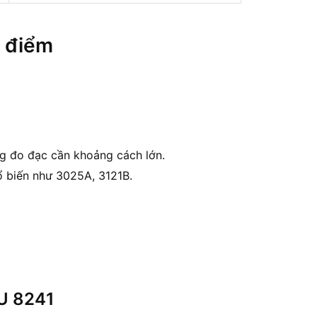
c điểm
g đo đạc cần khoảng cách lớn.
 biến như 3025A, 3121B.
U 8241