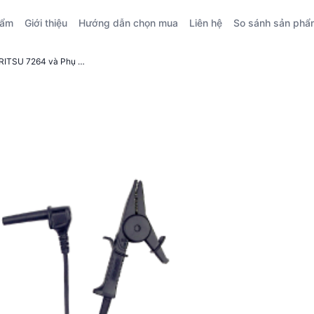
hẩm
Giới thiệu
Hướng dẫn chọn mua
Liên hệ
So sánh sản phẩ
So sánh kỹ thuật giữa Dây đo KYORITSU 7264 và Phụ kiện truyền thông KYORITSU 8241