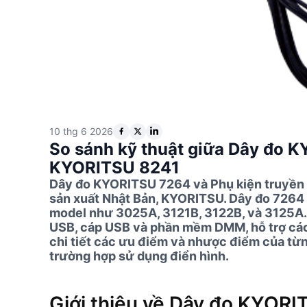
10 thg 6 2026
So sánh kỹ thuật giữa Dây đo 
KYORITSU 8241
Dây đo KYORITSU 7264 và Phụ kiện truyền 
sản xuất Nhật Bản, KYORITSU. Dây đo 7264 
model như 3025A, 3121B, 3122B, và 3125A. 
USB, cáp USB và phần mềm DMM, hỗ trợ các m
chi tiết các ưu điểm và nhược điểm của từ
trường hợp sử dụng điển hình.
Giới thiệu về Dây đo KYORI