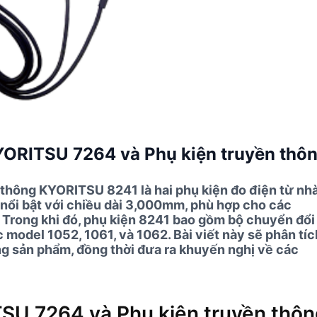
KYORITSU 7264 và Phụ kiện truyền thô
thông KYORITSU 8241 là hai phụ kiện đo điện từ nh
nổi bật với chiều dài 3,000mm, phù hợp cho các
Trong khi đó, phụ kiện 8241 bao gồm bộ chuyển đổi
odel 1052, 1061, và 1062. Bài viết này sẽ phân tíc
ng sản phẩm, đồng thời đưa ra khuyến nghị về các
TSU 7264 và Phụ kiện truyền thô