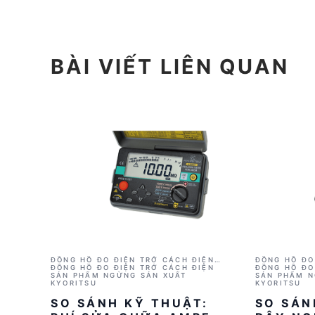
BÀI VIẾT LIÊN QUAN
ĐỒNG HỒ ĐO ĐIỆN TRỞ CÁCH ĐIỆN
ĐỒNG HỒ ĐO
KYORITSU 3021A (1000V/2GΩ)
ĐỒNG HỒ ĐO ĐIỆN TRỞ CÁCH ĐIỆN
KYORITSU 3
ĐỒNG HỒ ĐO
SẢN PHẨM NGỪNG SẢN XUẤT
SẢN PHẨM N
KYORITSU
KYORITSU
SO SÁNH KỸ THUẬT:
SO SÁN