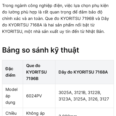
Trong ngành công nghiệp điện, việc lựa chọn phụ kiện
đo lường phù hợp là rất quan trọng để đảm bảo độ
chính xác và an toàn. Que đo KYORITSU 7196B và Dây
đo KYORITSU 7168A là hai sản phẩm nổi bật từ
KYORITSU, một nhà sản xuất uy tín đến từ Nhật Bản.
Bảng so sánh kỹ thuật
Que đo
Đặc
KYORITSU
Dây đo KYORITSU 7168A
điểm
7196B
Model
3025A, 3121B, 3122B,
áp
6024PV
3123A, 3125A, 3126, 3127
dụng
Chiều
Không áp