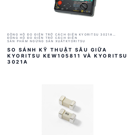
ĐỒNG HỒ ĐO ĐIỆN TRỞ CÁCH ĐIỆN KYORITSU 3021A
(1000V/2GΩ)
ĐỒNG HỒ ĐO ĐIỆN TRỞ CÁCH ĐIỆN
SẢN PHẨM NGỪNG SẢN XUẤT
KYORITSU
SO SÁNH KỸ THUẬT SÂU GIỮA
KYORITSU KEW105811 VÀ KYORITSU
3021A