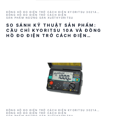
ĐỒNG HỒ ĐO ĐIỆN TRỞ CÁCH ĐIỆN KYORITSU 3021A
(1000V/2GΩ)
ĐỒNG HỒ ĐO ĐIỆN TRỞ CÁCH ĐIỆN
SẢN PHẨM NGỪNG SẢN XUẤT
KYORITSU
SO SÁNH KỸ THUẬT SẢN PHẨM:
CẦU CHÌ KYORITSU 10A VÀ ĐỒNG
HỒ ĐO ĐIỆN TRỞ CÁCH ĐIỆN
KYORITSU 3021A
ĐỒNG HỒ ĐO ĐIỆN TRỞ CÁCH ĐIỆN KYORITSU 3021A
(1000V/2GΩ)
ĐỒNG HỒ ĐO ĐIỆN TRỞ CÁCH ĐIỆN
SẢN PHẨM NGỪNG SẢN XUẤT
KYORITSU