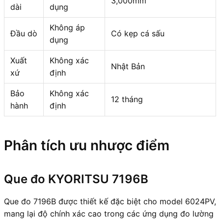
3,000mm
dài
dụng
Không áp
Đầu dò
Có kẹp cá sấu
dụng
Xuất
Không xác
Nhật Bản
xứ
định
Bảo
Không xác
12 tháng
hành
định
Phân tích ưu nhược điểm
Que đo KYORITSU 7196B
Que đo 7196B được thiết kế đặc biệt cho model 6024PV,
mang lại độ chính xác cao trong các ứng dụng đo lường