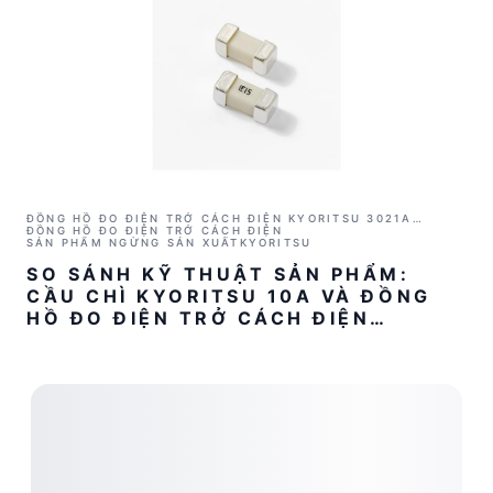
ĐỒNG HỒ ĐO ĐIỆN TRỞ CÁCH ĐIỆN KYORITSU 3021A
(1000V/2GΩ)
ĐỒNG HỒ ĐO ĐIỆN TRỞ CÁCH ĐIỆN
SẢN PHẨM NGỪNG SẢN XUẤT
KYORITSU
SO SÁNH KỸ THUẬT SẢN PHẨM:
CẦU CHÌ KYORITSU 10A VÀ ĐỒNG
HỒ ĐO ĐIỆN TRỞ CÁCH ĐIỆN
KYORITSU 3021A