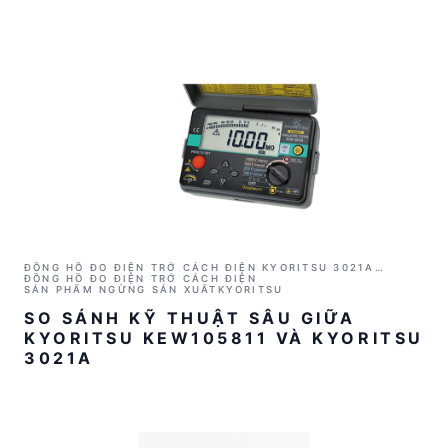
ĐỒNG HỒ ĐO ĐIỆN TRỞ CÁCH ĐIỆN KYORITSU 3021A
(1000V/2GΩ)
ĐỒNG HỒ ĐO ĐIỆN TRỞ CÁCH ĐIỆN
SẢN PHẨM NGỪNG SẢN XUẤT
KYORITSU
SO SÁNH KỸ THUẬT SÂU GIỮA
KYORITSU KEW105811 VÀ KYORITSU
3021A