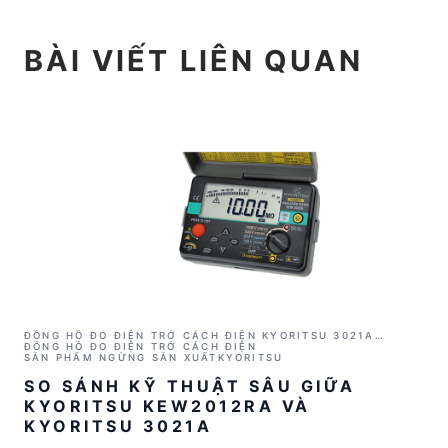
BÀI VIẾT LIÊN QUAN
ĐỒNG HỒ ĐO ĐIỆN TRỞ CÁCH ĐIỆN KYORITSU 3021A
(1000V/2GΩ)
ĐỒNG HỒ ĐO ĐIỆN TRỞ CÁCH ĐIỆN
SẢN PHẨM NGỪNG SẢN XUẤT
KYORITSU
SO SÁNH KỸ THUẬT SÂU GIỮA
KYORITSU KEW2012RA VÀ
KYORITSU 3021A