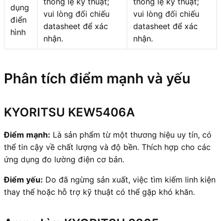
thông lệ kỹ thuật;
thông lệ kỹ thuật;
dụng
vui lòng đối chiếu
vui lòng đối chiếu
điển
datasheet để xác
datasheet để xác
hình
nhận.
nhận.
Phân tích điểm mạnh và yếu
KYORITSU KEW5406A
Điểm mạnh:
Là sản phẩm từ một thương hiệu uy tín, có
thể tin cậy về chất lượng và độ bền. Thích hợp cho các
ứng dụng đo lường điện cơ bản.
Điểm yếu:
Do đã ngừng sản xuất, việc tìm kiếm linh kiện
thay thế hoặc hỗ trợ kỹ thuật có thể gặp khó khăn.