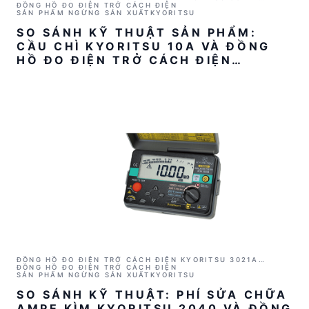
(1000V/2GΩ)
ĐỒNG HỒ ĐO ĐIỆN TRỞ CÁCH ĐIỆN
SẢN PHẨM NGỪNG SẢN XUẤT
KYORITSU
SO SÁNH KỸ THUẬT SẢN PHẨM:
CẦU CHÌ KYORITSU 10A VÀ ĐỒNG
HỒ ĐO ĐIỆN TRỞ CÁCH ĐIỆN
KYORITSU 3021A
ĐỒNG HỒ ĐO ĐIỆN TRỞ CÁCH ĐIỆN KYORITSU 3021A
(1000V/2GΩ)
ĐỒNG HỒ ĐO ĐIỆN TRỞ CÁCH ĐIỆN
SẢN PHẨM NGỪNG SẢN XUẤT
KYORITSU
SO SÁNH KỸ THUẬT: PHÍ SỬA CHỮA
AMPE KÌM KYORITSU 2040 VÀ ĐỒNG