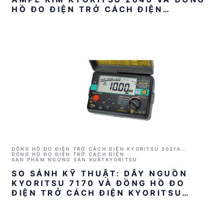
HỒ ĐO ĐIỆN TRỞ CÁCH ĐIỆN
KYORITSU 3021A
ĐỒNG HỒ ĐO ĐIỆN TRỞ CÁCH ĐIỆN KYORITSU 3021A
(1000V/2GΩ)
ĐỒNG HỒ ĐO ĐIỆN TRỞ CÁCH ĐIỆN
SẢN PHẨM NGỪNG SẢN XUẤT
KYORITSU
SO SÁNH KỸ THUẬT: DÂY NGUỒN
KYORITSU 7170 VÀ ĐỒNG HỒ ĐO
ĐIỆN TRỞ CÁCH ĐIỆN KYORITSU
3021A