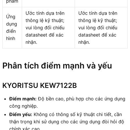
phẩm
Ước tính dựa trên
Ước tính dựa trên
Ứng
thông lệ kỹ thuật;
thông lệ kỹ thuật;
dụng
vui lòng đối chiếu
vui lòng đối chiếu
điển
datasheet để xác
datasheet để xác
hình
nhận.
nhận.
Phân tích điểm mạnh và yếu
KYORITSU KEW7122B
Điểm mạnh:
Độ bền cao, phù hợp cho các ứng dụng
công nghiệp.
Điểm yếu:
Không có thông số kỹ thuật chi tiết, cần
thận trọng khi sử dụng cho các ứng dụng đòi hỏi độ
chính xác cao.