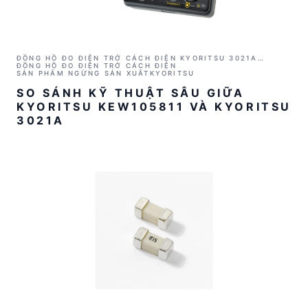
ĐỒNG HỒ ĐO ĐIỆN TRỞ CÁCH ĐIỆN KYORITSU 3021A
(1000V/2GΩ)
ĐỒNG HỒ ĐO ĐIỆN TRỞ CÁCH ĐIỆN
SẢN PHẨM NGỪNG SẢN XUẤT
KYORITSU
SO SÁNH KỸ THUẬT SÂU GIỮA
KYORITSU KEW105811 VÀ KYORITSU
3021A