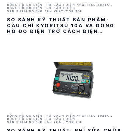
ĐỒNG HỒ ĐO ĐIỆN TRỞ CÁCH ĐIỆN KYORITSU 3021A
(1000V/2GΩ)
ĐỒNG HỒ ĐO ĐIỆN TRỞ CÁCH ĐIỆN
SẢN PHẨM NGỪNG SẢN XUẤT
KYORITSU
SO SÁNH KỸ THUẬT SẢN PHẨM:
CẦU CHÌ KYORITSU 10A VÀ ĐỒNG
HỒ ĐO ĐIỆN TRỞ CÁCH ĐIỆN
KYORITSU 3021A
ĐỒNG HỒ ĐO ĐIỆN TRỞ CÁCH ĐIỆN KYORITSU 3021A
(1000V/2GΩ)
ĐỒNG HỒ ĐO ĐIỆN TRỞ CÁCH ĐIỆN
SẢN PHẨM NGỪNG SẢN XUẤT
KYORITSU
SO SÁNH KỸ THUẬT: PHÍ SỬA CHỮA