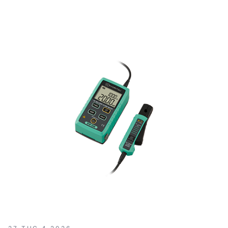
cao trong các ứng dụng thực tế. Được sản xuất tại Đài
Loan, KYORITSU 2210R mang lại sự tin cậy và hiệu
suất ổn định, phù hợp cho các công việc đòi hỏi độ
chính xác và an toàn cao.