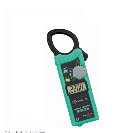
phù hợp cho nhiều ứng dụng công nghiệp và thương
mại. Được sản xuất tại Thái Lan, KYORITSU 2117R đảm
bảo chất lượng và độ bền với bảo hành 12 tháng.
24 THG 5 2026
—