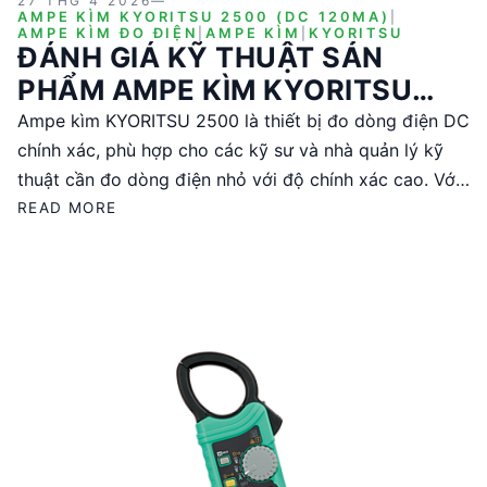
27 THG 4 2026
—
AMPE KÌM KYORITSU 2500 (DC 120MA)
|
AMPE KÌM ĐO ĐIỆN
|
AMPE KÌM
|
KYORITSU
ĐÁNH GIÁ KỸ THUẬT SẢN
PHẨM AMPE KÌM KYORITSU
2500 (DC 120MA)
Ampe kìm KYORITSU 2500 là thiết bị đo dòng điện DC
chính xác, phù hợp cho các kỹ sư và nhà quản lý kỹ
thuật cần đo dòng điện nhỏ với độ chính xác cao. Với
khả năng tự động chọn dải và tín hiệu ra tương tự, sản
READ MORE
phẩm này mang lại sự tiện lợi và hiệu quả trong nhiều
ứng dụng công nghiệp và nghiên cứu. Được sản xuất
tại Nhật Bản, KYORITSU 2500 đảm bảo chất lượng và
độ tin cậy cao.