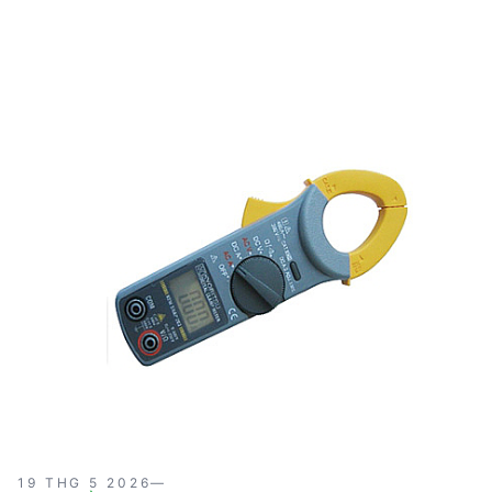
độ chính xác cao và tính linh hoạt trong nhiều ứng
dụng công nghiệp. Được sản xuất tại Thái Lan,
KEWSNAP200 đi kèm với phụ kiện đầy đủ và bảo
hành 12 tháng, đảm bảo độ tin cậy và hiệu suất ổn
định.
19 THG 5 2026
—