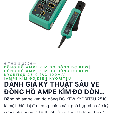
6 THG 8 2026
—
ĐỒNG HỒ AMPE KÌM ĐO DÒNG DC KEW
|
ĐỒNG HỒ AMPE KÌM ĐO DÒNG DC KEW
KYORITSU 2510 (AC 100MA)
|
AMPE KÌM ĐO ĐIỆN
|
KYORITSU
ĐÁNH GIÁ KỸ THUẬT SÂU VỀ
ĐỒNG HỒ AMPE KÌM ĐO DÒNG
DC KEW KYORITSU 2510
Đồng hồ ampe kìm đo dòng DC KEW KYORITSU 2510
là một thiết bị đo lường chính xác, phù hợp cho các kỹ
sư và nhà quản lý kỹ thuật cần giám sát dòng điện AC