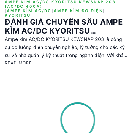
AMPE KÌM AC/DC KYORITSU KEWSNAP 203
(AC/DC 400A)
|
AMPE KÌM AC/DC
|
AMPE KÌM ĐO ĐIỆN
|
KYORITSU
ĐÁNH GIÁ CHUYÊN SÂU AMPE
KÌM AC/DC KYORITSU
KEWSNAP 203 (AC/DC 400A)
Ampe kìm AC/DC KYORITSU KEWSNAP 203 là công
cụ đo lường điện chuyên nghiệp, lý tưởng cho các kỹ
sư và nhà quản lý kỹ thuật trong ngành điện. Với khả
năng đo dòng AC/DC lên đến 400A và điện áp đến
READ MORE
600V, sản phẩm này đáp ứng các tiêu chuẩn an toàn
quốc tế như IEC61010. Được sản xuất tại Thái Lan,
thiết bị này cung cấp độ chính xác cao và tính năng tự
động chuyển dải đo, giúp tối ưu hóa quá trình làm việc
trong môi trường công nghiệp.