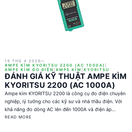
19 THG 4 2026
—
AMPE KÌM KYORITSU 2200 (AC 1000A)
|
AMPE KÌM ĐO ĐIỆN
|
AMPE KÌM
|
KYORITSU
ĐÁNH GIÁ KỸ THUẬT AMPE KÌM
KYORITSU 2200 (AC 1000A)
Ampe kìm KYORITSU 2200 là công cụ đo điện chuyên
nghiệp, lý tưởng cho các kỹ sư và nhà thầu điện. Với
khả năng đo dòng AC lên đến 1000A và điện áp
DC/AC, sản phẩm này cung cấp độ chính xác cao và
READ MORE
tính năng tự động chuyển thang đo. Được sản xuất tại