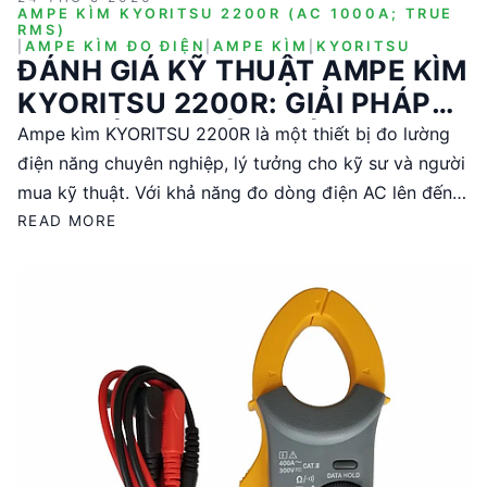
AMPE KÌM KYORITSU 2200R (AC 1000A; TRUE
RMS)
|
AMPE KÌM ĐO ĐIỆN
|
AMPE KÌM
|
KYORITSU
ĐÁNH GIÁ KỸ THUẬT AMPE KÌM
KYORITSU 2200R: GIẢI PHÁP
ĐO LƯỜNG CHÍNH XÁC CHO KỸ
Ampe kìm KYORITSU 2200R là một thiết bị đo lường
SƯ ĐIỆN
điện năng chuyên nghiệp, lý tưởng cho kỹ sư và người
mua kỹ thuật. Với khả năng đo dòng điện AC lên đến
1000A và điện áp AC/DC, sản phẩm này cung cấp độ
READ MORE
chính xác cao với công nghệ True RMS. Thiết kế nhỏ
gọn và nhẹ, cùng với các phụ kiện đi kèm, giúp
KYORITSU 2200R trở thành lựa chọn hàng đầu cho
các ứng dụng thực tế trong ngành điện.