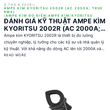
3 THG 6 2026
—
AMPE KÌM KYORITSU 2002R (AC 2000A; TRUE
RMS)
|
AMPE KÌM ĐO ĐIỆN
|
AMPE KÌM
|
KYORITSU
ĐÁNH GIÁ KỸ THUẬT AMPE KÌM
KYORITSU 2002R (AC 2000A;
TRUE RMS)
Ampe kìm KYORITSU 2002R là thiết bị đo lường
chuyên nghiệp, lý tưởng cho các kỹ sư và nhà quản lý
kỹ thuật. Với khả năng đo dòng AC lên tới 2000A và
tính năng True RMS, sản phẩm này đảm bảo độ chính
READ MORE
xác cao trong các môi trường công nghiệp phức tạp.
Được sản xuất tại Thái Lan, KYORITSU 2002R có thiết
kế chắc chắn, dễ sử dụng và đi kèm với các phụ kiện
cần thiết như que đo và pin. Đây là lựa chọn đáng tin
cậy cho các ứng dụng đo lường điện áp và dòng điện
trong các hệ thống điện lớn.