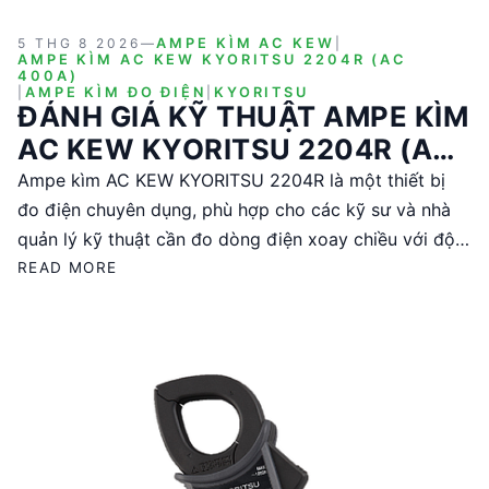
5 THG 8 2026
—
AMPE KÌM AC KEW
|
AMPE KÌM AC KEW KYORITSU 2204R (AC
400A)
|
AMPE KÌM ĐO ĐIỆN
|
KYORITSU
ĐÁNH GIÁ KỸ THUẬT AMPE KÌM
AC KEW KYORITSU 2204R (AC
400A)
Ampe kìm AC KEW KYORITSU 2204R là một thiết bị
đo điện chuyên dụng, phù hợp cho các kỹ sư và nhà
quản lý kỹ thuật cần đo dòng điện xoay chiều với độ
chính xác cao. Sản phẩm này có dải đo từ 4.000 đến
READ MORE
400.0A, đáp ứng tiêu chuẩn an toàn IEC và có khả
năng bảo vệ quá tải. Với thiết kế nhỏ gọn và khả năng
đo liên tục trong 20 giờ, đây là lựa chọn lý tưởng cho
các ứng dụng công nghiệp và thương mại.