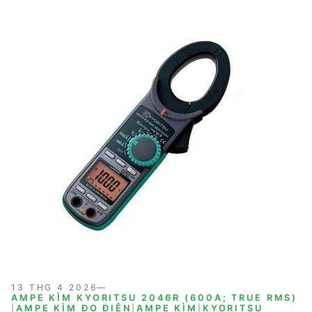
Thái Lan, KYORITSU 2200 có thiết kế nhỏ gọn, dễ sử
dụng và đi kèm với các phụ kiện cần thiết. Đây là lựa
chọn tối ưu cho các ứng dụng công nghiệp và thương
mại.
13 THG 4 2026
—
AMPE KÌM KYORITSU 2046R (600A; TRUE RMS)
|
AMPE KÌM ĐO ĐIỆN
|
AMPE KÌM
|
KYORITSU