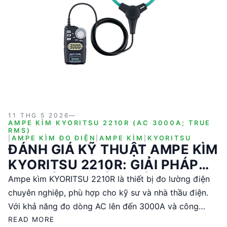
11 THG 5 2026
—
AMPE KÌM KYORITSU 2210R (AC 3000A; TRUE
RMS)
|
AMPE KÌM ĐO ĐIỆN
|
AMPE KÌM
|
KYORITSU
ĐÁNH GIÁ KỸ THUẬT AMPE KÌM
KYORITSU 2210R: GIẢI PHÁP
ĐO LƯỜNG CHÍNH XÁC CHO KỸ
Ampe kìm KYORITSU 2210R là thiết bị đo lường điện
SƯ ĐIỆN
chuyên nghiệp, phù hợp cho kỹ sư và nhà thầu điện.
Với khả năng đo dòng AC lên đến 3000A và công
nghệ True RMS, sản phẩm này đảm bảo độ chính xác
READ MORE