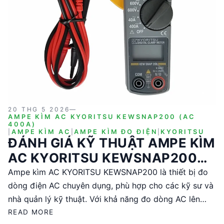
20 THG 5 2026
—
AMPE KÌM AC KYORITSU KEWSNAP200 (AC
400A)
|
AMPE KÌM AC
|
AMPE KÌM ĐO ĐIỆN
|
KYORITSU
ĐÁNH GIÁ KỸ THUẬT AMPE KÌM
AC KYORITSU KEWSNAP200
(AC 400A)
Ampe kìm AC KYORITSU KEWSNAP200 là thiết bị đo
dòng điện AC chuyên dụng, phù hợp cho các kỹ sư và
nhà quản lý kỹ thuật. Với khả năng đo dòng AC lên
đến 400A và điện áp AC/DC, sản phẩm này mang lại
READ MORE