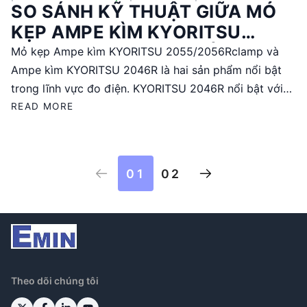
SO SÁNH KỸ THUẬT GIỮA MỎ
KẸP AMPE KÌM KYORITSU
2055/2056RCLAMP VÀ AMPE
Mỏ kẹp Ampe kìm KYORITSU 2055/2056Rclamp và
KÌM KYORITSU 2046R
Ampe kìm KYORITSU 2046R là hai sản phẩm nổi bật
trong lĩnh vực đo điện. KYORITSU 2046R nổi bật với
khả năng đo True RMS, độ chính xác cao và dải đo
READ MORE
rộng, phù hợp cho các ứng dụng kỹ thuật yêu cầu độ
chính xác. Trong khi đó, 2055/2056Rclamp có thể phù
hợp cho các ứng dụng cơ bản hơn. Bài viết này sẽ
01
02
phân tích chi tiết các đặc điểm kỹ thuật, ưu nhược
điểm của từng sản phẩm để giúp người dùng lựa chọn
phù hợp với nhu cầu.
Theo dõi chúng tôi