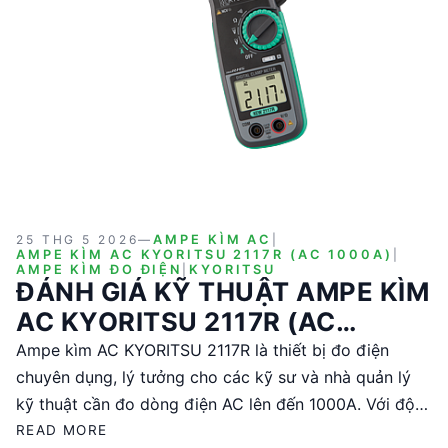
25 THG 5 2026
—
AMPE KÌM AC
|
AMPE KÌM AC KYORITSU 2117R (AC 1000A)
|
AMPE KÌM ĐO ĐIỆN
|
KYORITSU
ĐÁNH GIÁ KỸ THUẬT AMPE KÌM
AC KYORITSU 2117R (AC
1000A)
Ampe kìm AC KYORITSU 2117R là thiết bị đo điện
chuyên dụng, lý tưởng cho các kỹ sư và nhà quản lý
kỹ thuật cần đo dòng điện AC lên đến 1000A. Với độ
chính xác cao và khả năng đo đa dạng, sản phẩm này
READ MORE