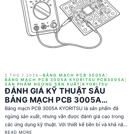
2 THG 7 2026
—
BẢNG MẠCH PCB 3005A
|
BẢNG MẠCH PCB 3005A KYORITSU PCB3005A
|
SẢN PHẨM NGỪNG SẢN XUẤT
|
KYORITSU
ĐÁNH GIÁ KỸ THUẬT SÂU
BẢNG MẠCH PCB 3005A
KYORITSU
Bảng mạch PCB 3005A KYORITSU là sản phẩm đã
ngừng sản xuất, nhưng vẫn được đánh giá cao trong
các ứng dụng kỹ thuật. Với thiết kế bền bỉ và khả năng
tương thích cao, sản phẩm này phù hợp cho các kỹ sư
READ MORE