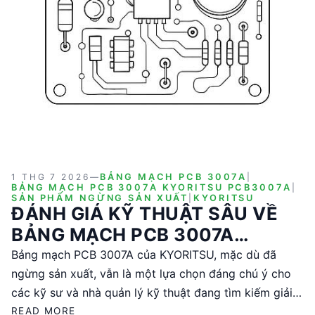
1 THG 7 2026
—
BẢNG MẠCH PCB 3007A
|
BẢNG MẠCH PCB 3007A KYORITSU PCB3007A
|
SẢN PHẨM NGỪNG SẢN XUẤT
|
KYORITSU
ĐÁNH GIÁ KỸ THUẬT SÂU VỀ
BẢNG MẠCH PCB 3007A
KYORITSU
Bảng mạch PCB 3007A của KYORITSU, mặc dù đã
ngừng sản xuất, vẫn là một lựa chọn đáng chú ý cho
các kỹ sư và nhà quản lý kỹ thuật đang tìm kiếm giải
pháp PCB chất lượng. Sản phẩm này nổi bật với thiết
READ MORE