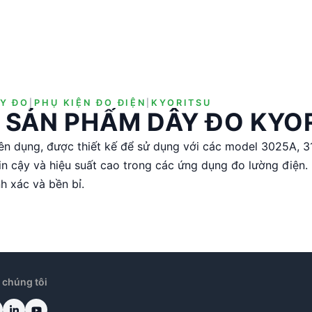
Y ĐO
|
PHỤ KIỆN ĐO ĐIỆN
|
KYORITSU
 SẢN PHẨM DÂY ĐO KYO
n dụng, được thiết kế để sử dụng với các model 3025A, 3
in cậy và hiệu suất cao trong các ứng dụng đo lường điện
h xác và bền bỉ.
 chúng tôi