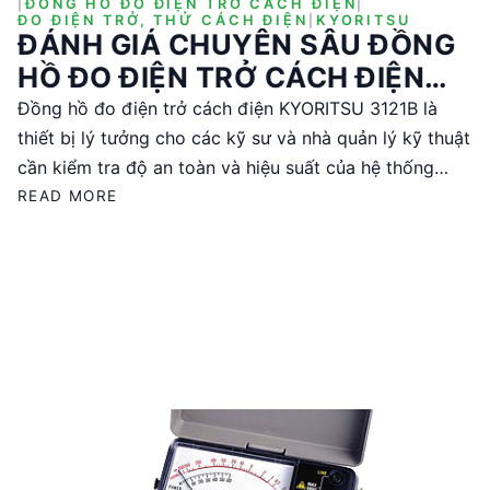
|
ĐỒNG HỒ ĐO ĐIỆN TRỞ CÁCH ĐIỆN
|
ĐO ĐIỆN TRỞ, THỬ CÁCH ĐIỆN
|
KYORITSU
ĐÁNH GIÁ CHUYÊN SÂU ĐỒNG
HỒ ĐO ĐIỆN TRỞ CÁCH ĐIỆN
KYORITSU 3121B
Đồng hồ đo điện trở cách điện KYORITSU 3121B là
thiết bị lý tưởng cho các kỹ sư và nhà quản lý kỹ thuật
cần kiểm tra độ an toàn và hiệu suất của hệ thống
điện. Với điện áp thử DC 2500V và khả năng đo lên
READ MORE
đến 100GΩ, sản phẩm này đáp ứng các tiêu chuẩn
quốc tế như IEC 61010-1 và IEC 61326-1, đảm bảo độ
tin cậy và chính xác trong các ứng dụng công nghiệp
và thương mại.