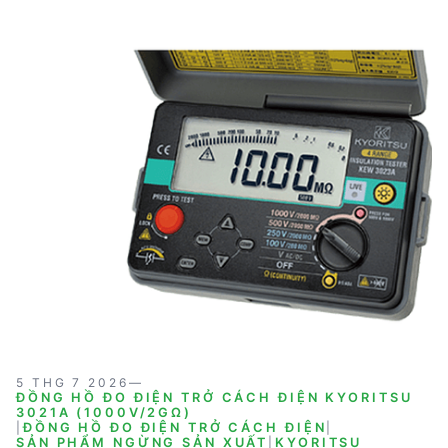
KYORITSU 3023A đảm bảo chất lượng và hiệu suất
vượt trội, phù hợp cho các ứng dụng công nghiệp và
bảo trì hệ thống điện.
5 THG 7 2026
—
ĐỒNG HỒ ĐO ĐIỆN TRỞ CÁCH ĐIỆN KYORITSU
3021A (1000V/2GΩ)
|
ĐỒNG HỒ ĐO ĐIỆN TRỞ CÁCH ĐIỆN
|
SẢN PHẨM NGỪNG SẢN XUẤT
|
KYORITSU