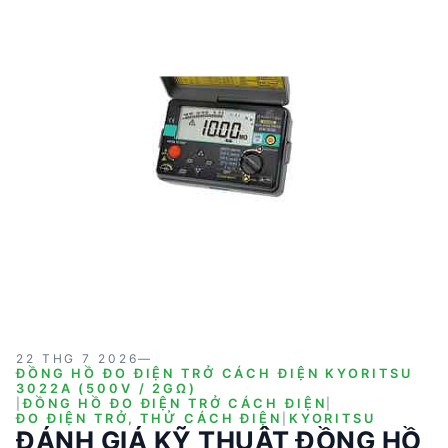
yếu dựa trên dữ liệu của 3021A. Bài viết sẽ phân tích
các điểm mạnh, điểm yếu và ứng dụng điển hình của
từng sản phẩm.
22 THG 7 2026
—
ĐỒNG HỒ ĐO ĐIỆN TRỞ CÁCH ĐIỆN KYORITSU
3022A (500V / 2GΩ)
|
ĐỒNG HỒ ĐO ĐIỆN TRỞ CÁCH ĐIỆN
|
ĐO ĐIỆN TRỞ, THỬ CÁCH ĐIỆN
|
KYORITSU
ĐÁNH GIÁ KỸ THUẬT ĐỒNG HỒ