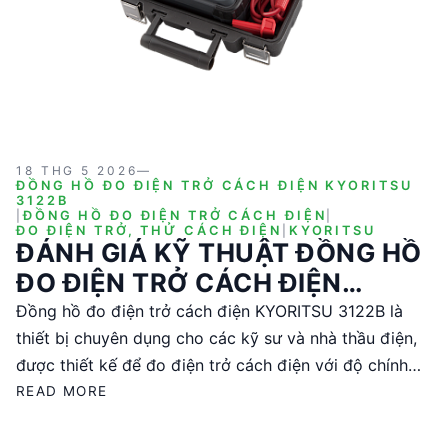
18 THG 5 2026
—
ĐỒNG HỒ ĐO ĐIỆN TRỞ CÁCH ĐIỆN KYORITSU
3122B
|
ĐỒNG HỒ ĐO ĐIỆN TRỞ CÁCH ĐIỆN
|
ĐO ĐIỆN TRỞ, THỬ CÁCH ĐIỆN
|
KYORITSU
ĐÁNH GIÁ KỸ THUẬT ĐỒNG HỒ
ĐO ĐIỆN TRỞ CÁCH ĐIỆN
KYORITSU 3122B
Đồng hồ đo điện trở cách điện KYORITSU 3122B là
thiết bị chuyên dụng cho các kỹ sư và nhà thầu điện,
được thiết kế để đo điện trở cách điện với độ chính
xác cao. Với điện áp thử DC lên đến 5000V và khả
READ MORE
năng đo từ 0.1 đến 200GΩ, sản phẩm này đáp ứng các
tiêu chuẩn quốc tế như IEC 61010 và IEC 61326. Được