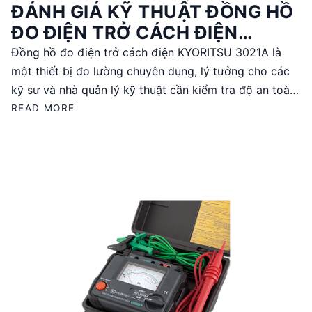
ĐÁNH GIÁ KỸ THUẬT ĐỒNG HỒ
ĐO ĐIỆN TRỞ CÁCH ĐIỆN
KYORITSU 3021A
Đồng hồ đo điện trở cách điện KYORITSU 3021A là
một thiết bị đo lường chuyên dụng, lý tưởng cho các
kỹ sư và nhà quản lý kỹ thuật cần kiểm tra độ an toàn
của hệ thống điện. Với khả năng đo điện trở cách điện
READ MORE
lên đến 2000MΩ và độ chính xác cao, sản phẩm này
phù hợp cho nhiều ứng dụng công nghiệp. Tuy nhiên,
cần lưu ý rằng sản phẩm đã ngừng sản xuất và chỉ có
bảo hành 12 tháng.