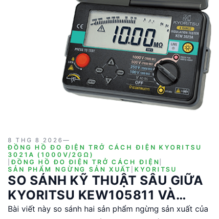
8 THG 8 2026
—
ĐỒNG HỒ ĐO ĐIỆN TRỞ CÁCH ĐIỆN KYORITSU
3021A (1000V/2GΩ)
|
ĐỒNG HỒ ĐO ĐIỆN TRỞ CÁCH ĐIỆN
|
SẢN PHẨM NGỪNG SẢN XUẤT
|
KYORITSU
SO SÁNH KỸ THUẬT SÂU GIỮA
KYORITSU KEW105811 VÀ
KYORITSU 3021A
Bài viết này so sánh hai sản phẩm ngừng sản xuất của