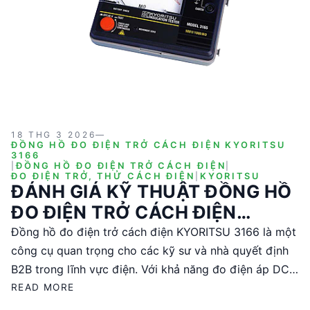
18 THG 3 2026
—
ĐỒNG HỒ ĐO ĐIỆN TRỞ CÁCH ĐIỆN KYORITSU
3166
|
ĐỒNG HỒ ĐO ĐIỆN TRỞ CÁCH ĐIỆN
|
ĐO ĐIỆN TRỞ, THỬ CÁCH ĐIỆN
|
KYORITSU
ĐÁNH GIÁ KỸ THUẬT ĐỒNG HỒ
ĐO ĐIỆN TRỞ CÁCH ĐIỆN
KYORITSU 3166
Đồng hồ đo điện trở cách điện KYORITSU 3166 là một
công cụ quan trọng cho các kỹ sư và nhà quyết định
B2B trong lĩnh vực điện. Với khả năng đo điện áp DC
lên tới 1000V và giá trị đo tối đa 2000MΩ, sản phẩm
READ MORE
này đảm bảo độ chính xác cao với sai số ±5%. Thiết