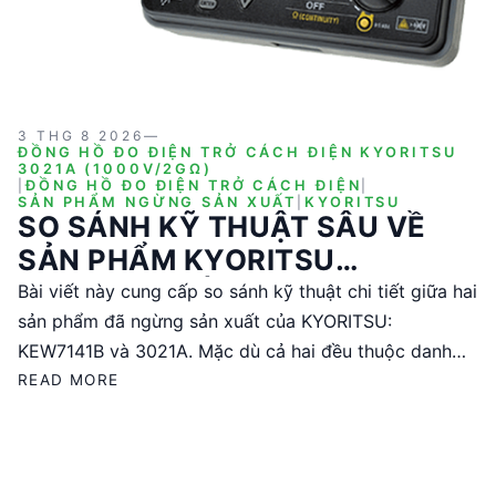
3 THG 8 2026
—
ĐỒNG HỒ ĐO ĐIỆN TRỞ CÁCH ĐIỆN KYORITSU
3021A (1000V/2GΩ)
|
ĐỒNG HỒ ĐO ĐIỆN TRỞ CÁCH ĐIỆN
|
SẢN PHẨM NGỪNG SẢN XUẤT
|
KYORITSU
SO SÁNH KỸ THUẬT SÂU VỀ
SẢN PHẨM KYORITSU
KEW7141B VÀ KYORITSU
Bài viết này cung cấp so sánh kỹ thuật chi tiết giữa hai
3021A
sản phẩm đã ngừng sản xuất của KYORITSU:
KEW7141B và 3021A. Mặc dù cả hai đều thuộc danh
mục sản phẩm ngừng sản xuất, KYORITSU 3021A nổi
READ MORE
bật với khả năng đo điện trở cách điện và đo liên tục
với độ chính xác cao. Trong khi đó, KEW7141B không
có thông tin kỹ thuật chi tiết, do đó việc so sánh chủ