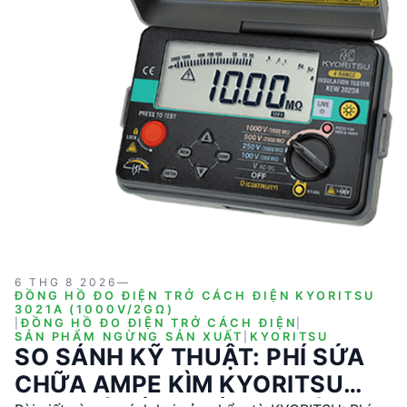
điểm kỹ thuật và ứng dụng của từng sản phẩm để hỗ
trợ quyết định mua hàng kỹ thuật.
6 THG 8 2026
—
ĐỒNG HỒ ĐO ĐIỆN TRỞ CÁCH ĐIỆN KYORITSU
3021A (1000V/2GΩ)
|
ĐỒNG HỒ ĐO ĐIỆN TRỞ CÁCH ĐIỆN
|
SẢN PHẨM NGỪNG SẢN XUẤT
|
KYORITSU
SO SÁNH KỸ THUẬT: PHÍ SỬA
CHỮA AMPE KÌM KYORITSU