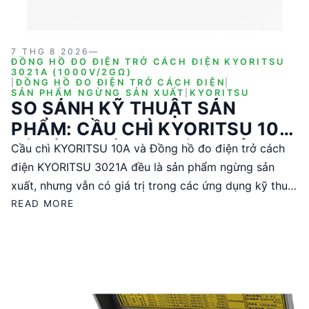
7 THG 8 2026
—
ĐỒNG HỒ ĐO ĐIỆN TRỞ CÁCH ĐIỆN KYORITSU
3021A (1000V/2GΩ)
|
ĐỒNG HỒ ĐO ĐIỆN TRỞ CÁCH ĐIỆN
|
SẢN PHẨM NGỪNG SẢN XUẤT
|
KYORITSU
SO SÁNH KỸ THUẬT SẢN
PHẨM: CẦU CHÌ KYORITSU 10A
VÀ ĐỒNG HỒ ĐO ĐIỆN TRỞ
Cầu chì KYORITSU 10A và Đồng hồ đo điện trở cách
CÁCH ĐIỆN KYORITSU 3021A
điện KYORITSU 3021A đều là sản phẩm ngừng sản
xuất, nhưng vẫn có giá trị trong các ứng dụng kỹ thuật
cụ thể. Cầu chì KYORITSU 10A, xuất xứ Malaysia, phù
READ MORE
hợp cho các hệ thống điện cần bảo vệ dòng điện.
Trong khi đó, Đồng hồ đo điện trở cách điện
KYORITSU 3021A, xuất xứ Nhật Bản, cung cấp khả
năng đo điện trở cách điện chính xác với nhiều mức
điện áp thử. Bài viết này sẽ phân tích chi tiết các đặc