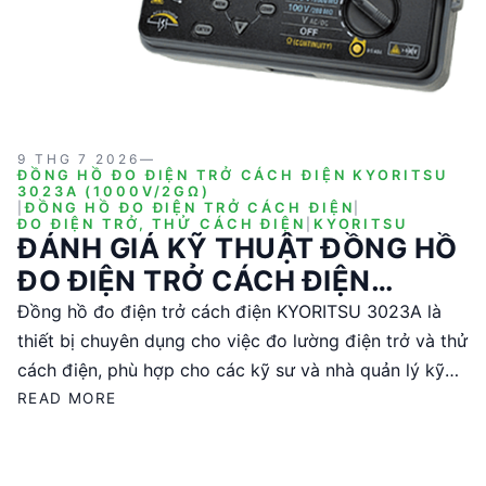
9 THG 7 2026
—
ĐỒNG HỒ ĐO ĐIỆN TRỞ CÁCH ĐIỆN KYORITSU
3023A (1000V/2GΩ)
|
ĐỒNG HỒ ĐO ĐIỆN TRỞ CÁCH ĐIỆN
|
ĐO ĐIỆN TRỞ, THỬ CÁCH ĐIỆN
|
KYORITSU
ĐÁNH GIÁ KỸ THUẬT ĐỒNG HỒ
ĐO ĐIỆN TRỞ CÁCH ĐIỆN
KYORITSU 3023A
Đồng hồ đo điện trở cách điện KYORITSU 3023A là
thiết bị chuyên dụng cho việc đo lường điện trở và thử
cách điện, phù hợp cho các kỹ sư và nhà quản lý kỹ
thuật. Với khả năng đo điện áp thử từ 100V đến 1000V
READ MORE
và giải đo lên đến 2000MΩ, sản phẩm này mang lại độ
chính xác cao và đáng tin cậy. Thiết kế từ Nhật Bản,