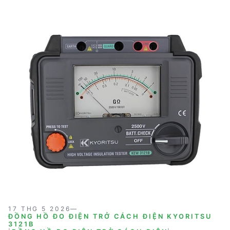
sản xuất tại Nhật Bản, KYORITSU 3122B mang lại độ
tin cậy và hiệu suất cao trong các ứng dụng thực tế.
17 THG 5 2026
—
ĐỒNG HỒ ĐO ĐIỆN TRỞ CÁCH ĐIỆN KYORITSU
3121B