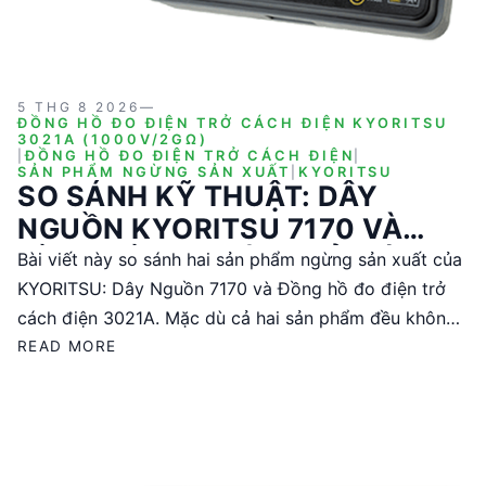
5 THG 8 2026
—
ĐỒNG HỒ ĐO ĐIỆN TRỞ CÁCH ĐIỆN KYORITSU
3021A (1000V/2GΩ)
|
ĐỒNG HỒ ĐO ĐIỆN TRỞ CÁCH ĐIỆN
|
SẢN PHẨM NGỪNG SẢN XUẤT
|
KYORITSU
SO SÁNH KỸ THUẬT: DÂY
NGUỒN KYORITSU 7170 VÀ
ĐỒNG HỒ ĐO ĐIỆN TRỞ CÁCH
Bài viết này so sánh hai sản phẩm ngừng sản xuất của
ĐIỆN KYORITSU 3021A
KYORITSU: Dây Nguồn 7170 và Đồng hồ đo điện trở
cách điện 3021A. Mặc dù cả hai sản phẩm đều không
còn sản xuất, chúng vẫn có giá trị tham khảo cho các
READ MORE
kỹ sư và nhà quyết định kỹ thuật. Dây Nguồn 7170 chủ
yếu phục vụ cho các ứng dụng điện cơ bản, trong khi
Đồng hồ đo 3021A được thiết kế để đo điện trở cách
điện với độ chính xác cao. Bài viết phân tích chi tiết