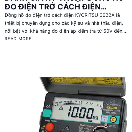
ĐO ĐIỆN TRỞ CÁCH ĐIỆN
KYORITSU 3022A (500V / 2GΩ)
Đồng hồ đo điện trở cách điện KYORITSU 3022A là
thiết bị chuyên dụng cho các kỹ sư và nhà thầu điện,
nổi bật với khả năng đo điện áp kiểm tra từ 50V đến
500V và giải đo lên đến 2000MΩ. Sản phẩm được sản
READ MORE
xuất tại Nhật Bản, đảm bảo độ chính xác cao với sai
số ±2%rdg±6dgt. Với thiết kế bền bỉ và bảo hành 12
tháng, KYORITSU 3022A là lựa chọn đáng tin cậy cho
các ứng dụng đo lường điện trở và thử cách điện.