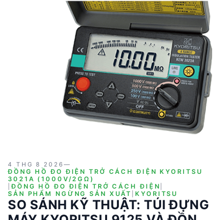
các thông số kỹ thuật, ưu điểm và hạn chế của từng
sản phẩm, cùng với các trường hợp sử dụng điển hình.
4 THG 8 2026
—
ĐỒNG HỒ ĐO ĐIỆN TRỞ CÁCH ĐIỆN KYORITSU
3021A (1000V/2GΩ)
|
ĐỒNG HỒ ĐO ĐIỆN TRỞ CÁCH ĐIỆN
|
SẢN PHẨM NGỪNG SẢN XUẤT
|
KYORITSU
SO SÁNH KỸ THUẬT: TÚI ĐỰNG
MÁY KYORITSU 9125 VÀ ĐỒNG