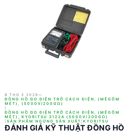
8 THG 3 2026
—
ĐỒNG HỒ ĐO ĐIỆN TRỞ CÁCH ĐIỆN, (MÊGÔM
MÉT), (5000V/200GΩ)
|
ĐỒNG HỒ ĐO ĐIỆN TRỞ CÁCH ĐIỆN, (MÊGÔM
MÉT), KYORITSU 3122A (5000V/200GΩ)
|
SẢN PHẨM NGỪNG SẢN XUẤT
|
KYORITSU
ĐÁNH GIÁ KỸ THUẬT ĐỒNG HỒ