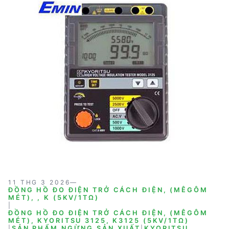
11 THG 3 2026
—
ĐỒNG HỒ ĐO ĐIỆN TRỞ CÁCH ĐIỆN, (MÊGÔM
MÉT), , K (5KV/1TΩ)
|
ĐỒNG HỒ ĐO ĐIỆN TRỞ CÁCH ĐIỆN, (MÊGÔM
MÉT), KYORITSU 3125, K3125 (5KV/1TΩ)
|
SẢN PHẨM NGỪNG SẢN XUẤT
|
KYORITSU