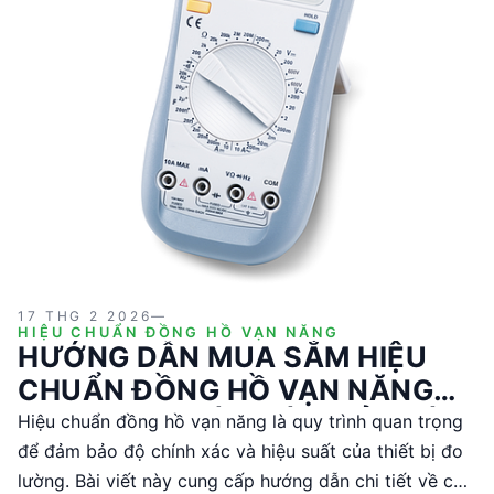
17 THG 2 2026
—
HIỆU CHUẨN ĐỒNG HỒ VẠN NĂNG
HƯỚNG DẪN MUA SẮM HIỆU
CHUẨN ĐỒNG HỒ VẠN NĂNG
CHO KỸ SƯ VÀ NHÀ QUẢN LÝ
Hiệu chuẩn đồng hồ vạn năng là quy trình quan trọng
KỸ THUẬT
để đảm bảo độ chính xác và hiệu suất của thiết bị đo
lường. Bài viết này cung cấp hướng dẫn chi tiết về các