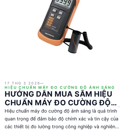
17 THG 3 2026
—
HIỆU CHUẨN MÁY ĐO CƯỜNG ĐỘ ÁNH SÁNG
HƯỚNG DẪN MUA SẮM HIỆU
CHUẨN MÁY ĐO CƯỜNG ĐỘ
ÁNH SÁNG CHO KỸ SƯ VÀ NHÀ
Hiệu chuẩn máy đo cường độ ánh sáng là quá trình
QUẢN LÝ KỸ THUẬT
quan trọng để đảm bảo độ chính xác và tin cậy của
các thiết bị đo lường trong công nghiệp và nghiên