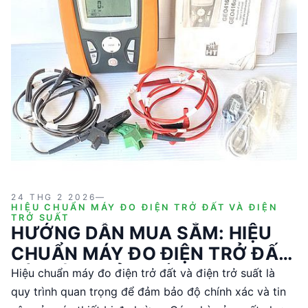
24 THG 2 2026
—
HIỆU CHUẨN MÁY ĐO ĐIỆN TRỞ ĐẤT VÀ ĐIỆN
TRỞ SUẤT
HƯỚNG DẪN MUA SẮM: HIỆU
CHUẨN MÁY ĐO ĐIỆN TRỞ ĐẤT
VÀ ĐIỆN TRỞ SUẤT
Hiệu chuẩn máy đo điện trở đất và điện trở suất là
quy trình quan trọng để đảm bảo độ chính xác và tin