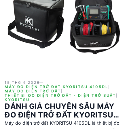
15 THG 6 2026
—
MÁY ĐO ĐIỆN TRỞ ĐẤT KYORITSU 4105DL
|
MÁY ĐO ĐIỆN TRỞ ĐẤT
|
THIẾT BỊ ĐO ĐIỆN TRỞ ĐẤT - ĐIỆN TRỞ SUẤT
|
KYORITSU
ĐÁNH GIÁ CHUYÊN SÂU MÁY
ĐO ĐIỆN TRỞ ĐẤT KYORITSU
4105DL
Máy đo điện trở đất KYORITSU 4105DL là thiết bị đo