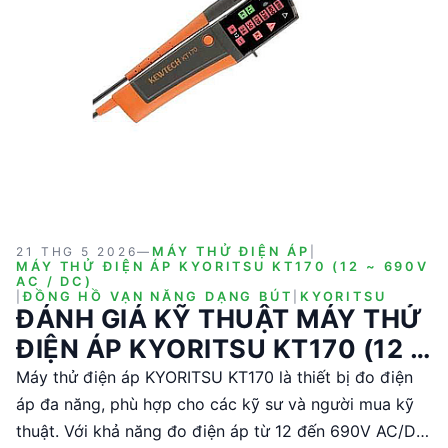
21 THG 5 2026
—
MÁY THỬ ĐIỆN ÁP
|
MÁY THỬ ĐIỆN ÁP KYORITSU KT170 (12 ~ 690V
AC / DC)
|
ĐỒNG HỒ VẠN NĂNG DẠNG BÚT
|
KYORITSU
ĐÁNH GIÁ KỸ THUẬT MÁY THỬ
ĐIỆN ÁP KYORITSU KT170 (12 ~
690V AC / DC)
Máy thử điện áp KYORITSU KT170 là thiết bị đo điện
áp đa năng, phù hợp cho các kỹ sư và người mua kỹ
thuật. Với khả năng đo điện áp từ 12 đến 690V AC/DC,