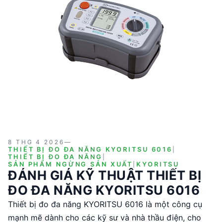
8 THG 4 2026
—
THIẾT BỊ ĐO ĐA NĂNG KYORITSU 6016
|
THIẾT BỊ ĐO ĐA NĂNG
|
SẢN PHẨM NGỪNG SẢN XUẤT
|
KYORITSU
ĐÁNH GIÁ KỸ THUẬT THIẾT BỊ
ĐO ĐA NĂNG KYORITSU 6016
Thiết bị đo đa năng KYORITSU 6016 là một công cụ
mạnh mẽ dành cho các kỹ sư và nhà thầu điện, cho