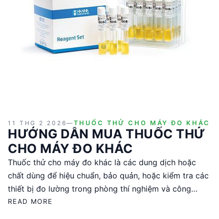
11 THG 2 2026
—
THUỐC THỬ CHO MÁY ĐO KHÁC
HƯỚNG DẪN MUA THUỐC THỬ
CHO MÁY ĐO KHÁC
Thuốc thử cho máy đo khác là các dung dịch hoặc
chất dùng để hiệu chuẩn, bảo quản, hoặc kiểm tra các
thiết bị đo lường trong phòng thí nghiệm và công
nghiệp. Việc lựa chọn thuốc thử phù hợp đòi hỏi sự
READ MORE
chú ý đến các tiêu chí kỹ thuật như độ chính xác, độ