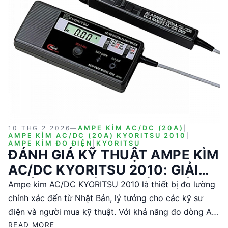
10 THG 2 2026
—
AMPE KÌM AC/DC (20A)
|
AMPE KÌM AC/DC (20A) KYORITSU 2010
|
AMPE KÌM ĐO ĐIỆN
|
KYORITSU
ĐÁNH GIÁ KỸ THUẬT AMPE KÌM
AC/DC KYORITSU 2010: GIẢI
PHÁP ĐO LƯỜNG CHÍNH XÁC
Ampe kìm AC/DC KYORITSU 2010 là thiết bị đo lường
CHO KỸ SƯ ĐIỆN
chính xác đến từ Nhật Bản, lý tưởng cho các kỹ sư
điện và người mua kỹ thuật. Với khả năng đo dòng AC
và DC lên đến 20A, độ chính xác cao và thiết kế nhỏ
READ MORE