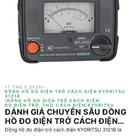
17 THG 5 2026
—
ĐỒNG HỒ ĐO ĐIỆN TRỞ CÁCH ĐIỆN KYORITSU
3121B
|
ĐỒNG HỒ ĐO ĐIỆN TRỞ CÁCH ĐIỆN
|
ĐO ĐIỆN TRỞ, THỬ CÁCH ĐIỆN
|
KYORITSU
ĐÁNH GIÁ CHUYÊN SÂU ĐỒNG
HỒ ĐO ĐIỆN TRỞ CÁCH ĐIỆN
KYORITSU 3121B
Đồng hồ đo điện trở cách điện KYORITSU 3121B là